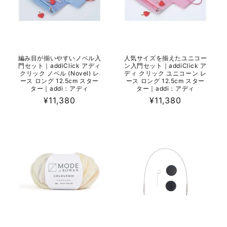
編み目が揃いやすいノベル入
人気サイズを揃えたユニコー
門セット｜addiClick アディ
ン入門セット｜addiClick ア
クリック ノベル (Novel) レ
ディ クリック ユニコーン レ
ース ロング 12.5cm スター
ース ロング 12.5cm スター
ター｜addi：アディ
ター｜addi：アディ
通
¥11,380
通
¥11,380
常
常
価
価
格
格