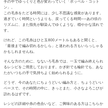
手の中でゆっくりと色が変わっていく「ボッベル・コット
ン」。
この毛糸をたどる時間には、少し不思議な感覚があります。
過ぎていく時間というよりも、戻ってくる時間──あの頃の
リズムに、また指先が馴染んでゆくような、穏やかな流れで
す。
けれど、この毛糸はひと玉800メートルもあると聞くと、
「最後まで編み切れるかしら」と迷われる方もいらっしゃる
かもしれませんね。
そんな方のために、なないろ毛糸では、一玉で編み終えられ
るレシピをご用意しております。かぎ針でも輪針でも、あな
たがいつもの手で気持ちよく始められるように。
どうぞ、今のあなたにちょうどいい編み方と、ちょうどいい
ペースで。その時間の中に、きっとまた、小さなよろこびが
訪れるはずです。
レシピの詳細や糸の色合いなど、ご興味のある方はこちらか