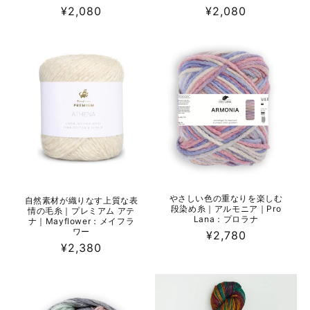
通
¥2,080
通
¥2,080
常
常
価
価
格
格
やさしい色の重なりを楽しむ
自然素材が織りなす上質な表
段染め糸｜アルモニア｜Pro
情の毛糸｜プレミアム アテ
Lana：プロラナ
ナ｜Mayflower：メイフラ
ワー
通
¥2,780
通
¥2,380
常
常
価
価
格
格