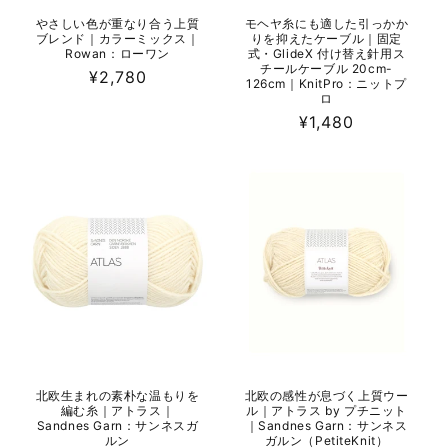
やさしい色が重なり合う上質
モヘヤ糸にも適した引っかか
ブレンド｜カラーミックス｜
りを抑えたケーブル｜固定
Rowan：ローワン
式・GlideX 付け替え針用ス
チールケーブル 20cm-
通
¥2,780
126cm｜KnitPro：ニットプ
常
ロ
価
通
¥1,480
格
常
価
格
北欧生まれの素朴な温もりを
北欧の感性が息づく上質ウー
編む糸｜アトラス｜
ル｜アトラス by プチニット
Sandnes Garn：サンネスガ
｜Sandnes Garn：サンネス
ルン
ガルン（PetiteKnit）