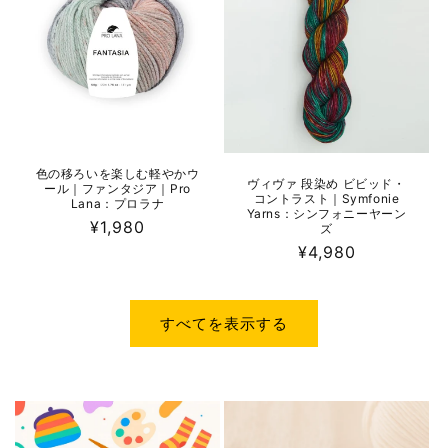
色の移ろいを楽しむ軽やかウ
ヴィヴァ 段染め ビビッド・
ール｜ファンタジア｜Pro
コントラスト｜Symfonie
Lana：プロラナ
Yarns：シンフォニーヤーン
通
¥1,980
ズ
常
通
¥4,980
価
常
格
価
格
すべてを表示する