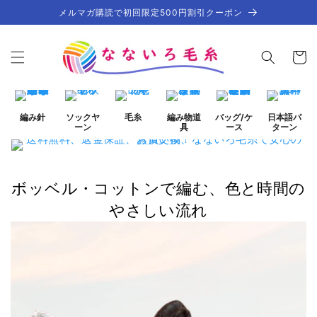
コンテ
メルマガ購読で初回限定500円割引クーポン
ンツに
進む
カ
ー
ト
編み針
ソックヤ
毛糸
編み物道
バッグ/ケ
日本語パ
ーン
具
ース
ターン
ボッベル・コットンで編む、色と時間の
やさしい流れ