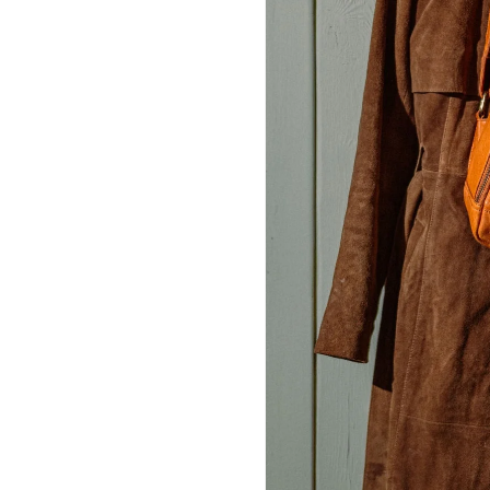
ン
ン
｜
｜
muud：
muud：
ム
ム
ー
ー
の
の
数
数
量
量
を
を
減
増
ら
や
す
す