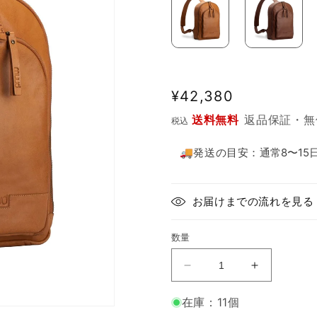
通
¥42,380
常
送料無料
返品保証・無
税込
価
格
🚚発送の目安：
通常8〜1
お届けまでの流れを見る
数量
革
革
の
の
在庫：11個
温
温