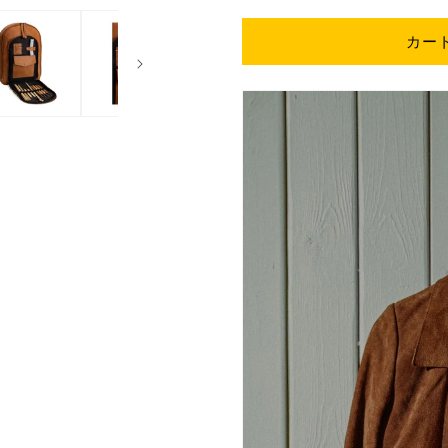
も
も
り
り
カー
を
を
纏
纏
う
う
手
手
作
作
り
り
ス
ス
リ
リ
ン
ン
グ
グ
バ
バ
ッ
ッ
グ
グ
｜
｜
グ
グ
ウ
ウ
ェ
ェ