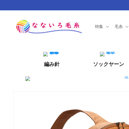
コンテ
ンツに
進む
特集
毛糸
編み針
ソックヤーン
商品情
ギ
報にス
キップ
ャ
ラ
リ
ー