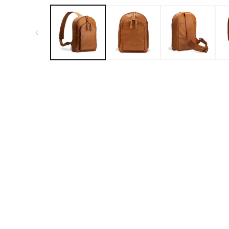
ー
な
ダ
ル
り
で
ま
メ
デ
し
ィ
た
ア
(1)
を
開
く