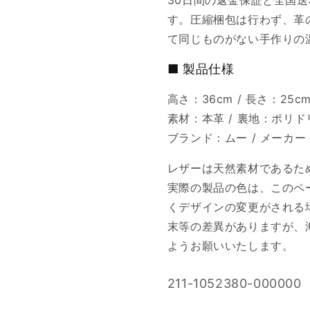
30日間の返金保証と全国
す。圧縮梱包は行わず、革
て同じものがない手作りの
■ 製品仕様
高さ：36cm / 長さ：25cm 
素材：本革 / 裏地：ポリ
ブランド：ムー / メーカー：O
レザーは天然素材であるた
実際の製品の色は、このペ
くデザインの変更がされる
末等の差異がありますが、
ようお願いいたします。
SKU:
211-1052380-000000