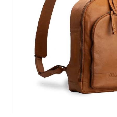
ビ
ュ
ー
で
画
像
(1)
が
利
用
で
き
る
よ
う
モ
に