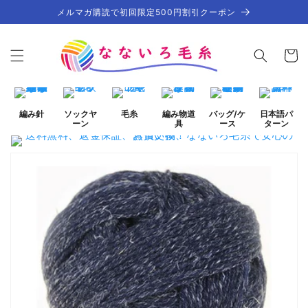
コンテ
メルマガ購読で初回限定500円割引クーポン
ンツに
進む
カ
ー
ト
編み針
ソックヤ
毛糸
編み物道
バッグ/ケ
日本語パ
ーン
具
ース
ターン