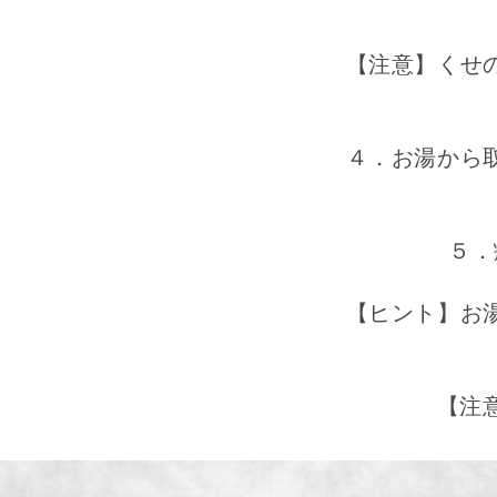
【注意】くせ
４．お湯から
５．
【ヒント】お
【注