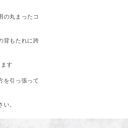
用の丸まったコ
の背もたれに跨
します
方を引っ張って
さい。