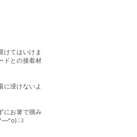
浸けてはいけま
ードとの接着材
。
湯に浸けないよ
ずにお箸で掴み
^o)ﾆｺ