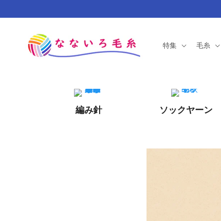
コンテ
ンツに
進む
特集
毛糸
編み針
ソックヤーン