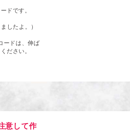
コードです。
きましたよ。）
コードは、伸ば
てください。
注意して作