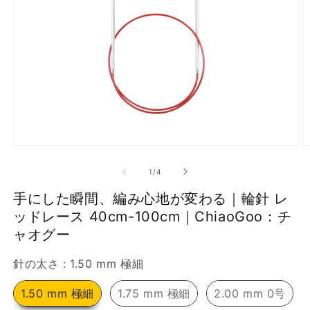
で
画
像
(1)
が
利
用
で
モ
き
ー
の
1
/
4
ダ
る
ル
手にした瞬間、編み心地が変わる｜輪針 レ
よ
で
メ
ッドレース 40cm-100cm｜ChiaoGoo：チ
う
デ
ャオグー
に
ィ
ア
な
針の太さ
(1)
針の太さ
:
1.50 mm 極細
(3
を
り
開
1.50 mm 極細
1.75 mm 極細
2.00 mm 0号
ま
く