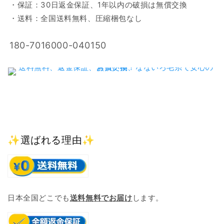
・保証：30日返金保証、1年以内の破損は無償交換
・送料：全国送料無料、圧縮梱包なし
SKU:
180-7016000-040150
✨選ばれる理由✨
日本全国どこでも
送料無料でお届け
します。