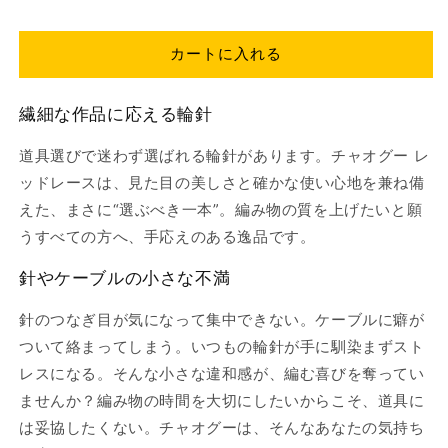
た
た
瞬
瞬
カートに入れる
間、
間、
編
編
繊細な作品に応える輪針
み
み
心
心
道具選びで迷わず選ばれる輪針があります。チャオグー レ
地
地
ッドレースは、見た目の美しさと確かな使い心地を兼ね備
が
が
えた、まさに“選ぶべき一本”。編み物の質を上げたいと願
変
変
うすべての方へ、手応えのある逸品です。
わ
わ
る
る
針やケーブルの小さな不満
｜
｜
輪
輪
針のつなぎ目が気になって集中できない。ケーブルに癖が
針
針
ついて絡まってしまう。いつもの輪針が手に馴染まずスト
レ
レ
レスになる。そんな小さな違和感が、編む喜びを奪ってい
ッ
ッ
ませんか？編み物の時間を大切にしたいからこそ、道具に
ド
ド
は妥協したくない。チャオグーは、そんなあなたの気持ち
レ
レ