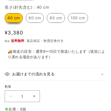
し
長さ(針先含む)
長さ(針先含む)
:
40 cm
た
40 cm
60 cm
80 cm
100 cm
通
¥3,380
常
送料無料
返品保証・無償交換付き
税込
価
格
🚚発送の目安：
通常8〜15日で発送いたします（状況によ
り遅れる場合があります）
お届けまでの流れを見る
数量
手
手
に
に
在庫：6個
し
し