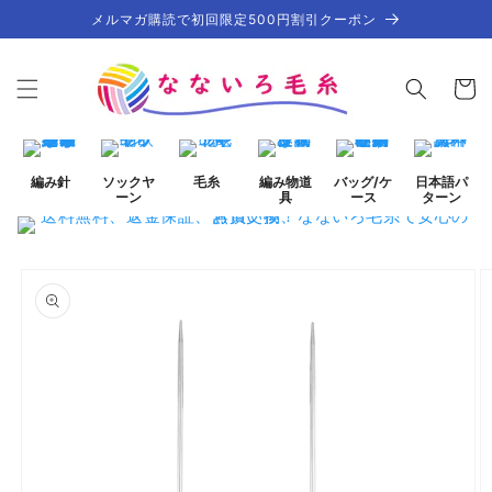
コンテ
メルマガ購読で初回限定500円割引クーポン
ンツに
進む
カ
ー
ト
編み針
ソックヤ
毛糸
編み物道
バッグ/ケ
日本語パ
ーン
具
ース
ターン
商品情
ギ
報にス
ャ
キップ
ラ
リ
ー
ビ
ュ
ー