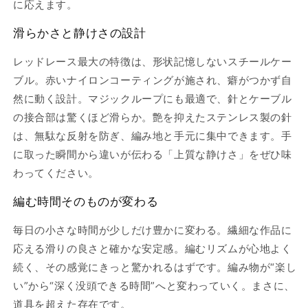
に応えます。
ー
ー
ス
ス
滑らかさと静けさの設計
40cm-
40cm-
100cm
100cm
レッドレース最大の特徴は、形状記憶しないスチールケー
｜
｜
ブル。赤いナイロンコーティングが施され、癖がつかず自
ChiaoGoo：
ChiaoGoo：
然に動く設計。マジックループにも最適で、針とケーブル
チ
チ
ャ
ャ
の接合部は驚くほど滑らか。艶を抑えたステンレス製の針
オ
オ
は、無駄な反射を防ぎ、編み地と手元に集中できます。手
グ
グ
に取った瞬間から違いが伝わる「上質な静けさ」をぜひ味
ー
ー
わってください。
の
の
数
数
編む時間そのものが変わる
量
量
毎日の小さな時間が少しだけ豊かに変わる。繊細な作品に
を
を
減
増
応える滑りの良さと確かな安定感。編むリズムが心地よく
ら
や
続く、その感覚にきっと驚かれるはずです。編み物が“楽し
す
す
い”から“深く没頭できる時間”へと変わっていく。まさに、
道具を超えた存在です。