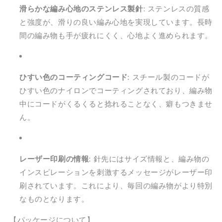
滑らかな編み心地のステンレス製針
: ステンレスの質感
す
す
と強度が、滑りの良い編み心地を実現しています。長時
間の編み物も手が疲れにくく、心地よく進められます。
ひすい色のコーティングコード
: スチール製のコードが
ひすい色のナイロンでコーティングされており、編み物
中にコードがくるくると捻れることなく、癖もつきませ
ん。
レーザー印刷の情報
: 針先にはサイズ情報と、編み物の
インスピレーションを刺激するメッセージがレーザー印
刷されています。これにより、毎回の編み物がより特別
なものとなります。
【パッケージについて】