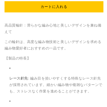
プ
プ
カートに入れる
ロ
ロ
輪
輪
針
針
高品質輪針：滑らかな編み心地と美しいデザインを兼ね備
マ
マ
えて
イ
イ
ン
ン
この輪針は、高度な編み物技術と美しいデザインを求める
ド
ド
編み物愛好者におすすめの一品です。
フ
フ
ル
ル
【製品の特長】
100-
100-
120
120
cm
cm
の
の
レース針先
: 編み目を拾いやすくする特殊なレース針先
数
数
が採用されています。細かい編み物や複雑なパターンで
量
量
も、ストレスなく作業を進めることができます。
を
を
減
増
ら
や