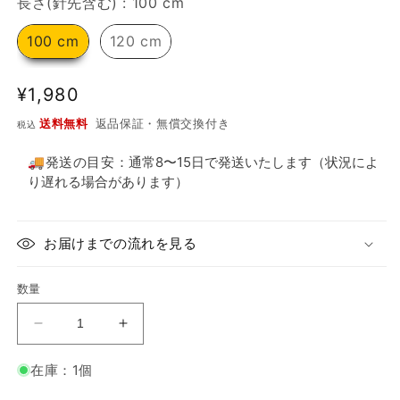
長さ(針先含む)
長さ(針先含む)
:
100 cm
し
た
100 cm
120 cm
通
¥1,980
常
送料無料
返品保証・無償交換付き
税込
価
格
🚚発送の目安：
通常8〜15日で発送いたします（状況によ
り遅れる場合があります）
お届けまでの流れを見る
数量
KnitPro：
KnitPro：
ニ
ニ
在庫：1個
ッ
ッ
ト
ト