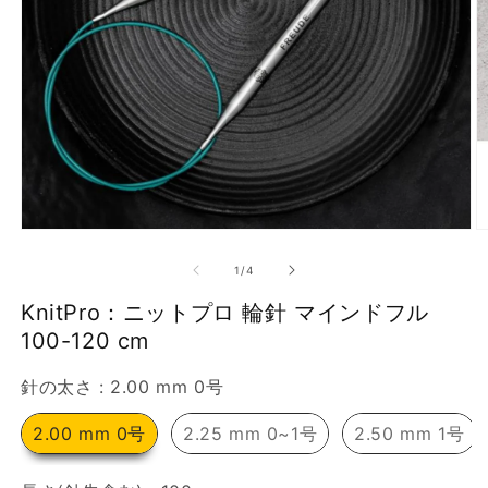
で
画
像
(1)
が
利
用
で
モ
き
ー
の
1
/
4
ダ
る
ル
KnitPro：ニットプロ 輪針 マインドフル
よ
で
メ
100-120 cm
う
デ
に
ィ
針の太さ
針の太さ
:
2.00 mm 0号
ア
な
(1)
(2
を
2.00 mm 0号
2.25 mm 0~1号
2.50 mm 1号
り
開
ま
く