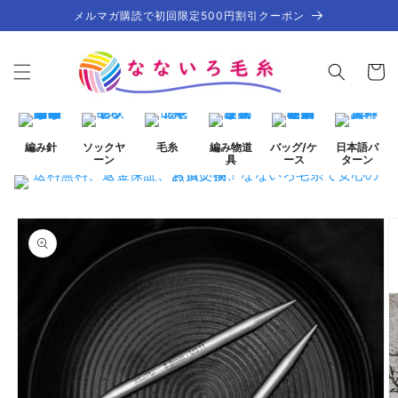
コンテ
メルマガ購読で初回限定500円割引クーポン
ンツに
進む
カ
ー
ト
編み針
ソックヤ
毛糸
編み物道
バッグ/ケ
日本語パ
ーン
具
ース
ターン
商品情
ギ
報にス
ャ
キップ
ラ
リ
ー
ビ
ュ
ー