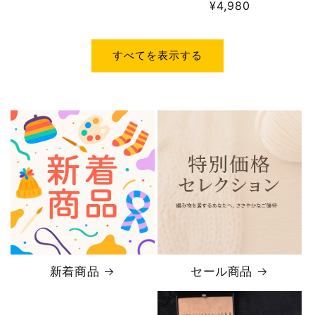
常
通
¥4,980
価
常
格
価
格
すべてを表示する
新着商品
セール商品