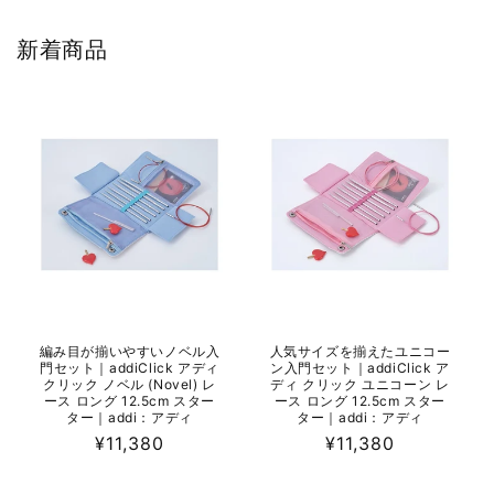
新着商品
編み目が揃いやすいノベル入
人気サイズを揃えたユニコー
門セット｜addiClick アディ
ン入門セット｜addiClick ア
クリック ノベル (Novel) レ
ディ クリック ユニコーン レ
ース ロング 12.5cm スター
ース ロング 12.5cm スター
ター｜addi：アディ
ター｜addi：アディ
通
¥11,380
通
¥11,380
常
常
価
価