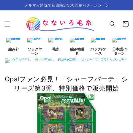
コンテ
メルマガ購読で初回限定500円割引クーポン
ンツに
進む
カ
ー
ト
編み針
ソックヤ
毛糸
編み物道
バッグ/ケ
日本語パ
ーン
具
ース
ターン
Opalファン必見！「シャーフパーテ」シ
リーズ第3弾、特別価格で販売開始