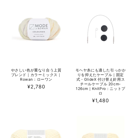
格
格
やさしい色が重なり合う上質
モヘヤ糸にも適した引っかか
ブレンド｜カラーミックス｜
りを抑えたケーブル｜固定
Rowan：ローワン
式・GlideX 付け替え針用ス
チールケーブル 20cm-
通
¥2,780
126cm｜KnitPro：ニットプ
常
ロ
価
通
¥1,480
格
常
価
格