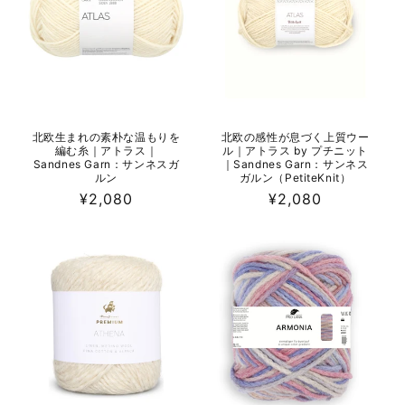
北欧生まれの素朴な温もりを
北欧の感性が息づく上質ウー
編む糸｜アトラス｜
ル｜アトラス by プチニット
Sandnes Garn：サンネスガ
｜Sandnes Garn：サンネス
ルン
ガルン（PetiteKnit）
通
¥2,080
通
¥2,080
常
常
価
価
格
格