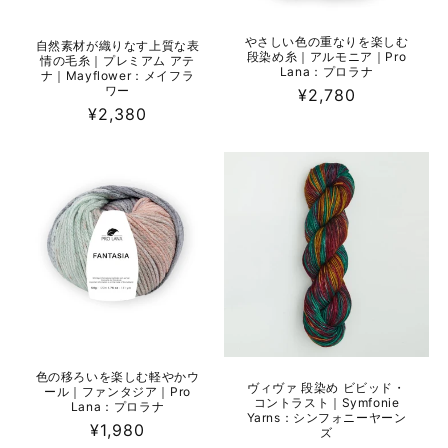
やさしい色の重なりを楽しむ
自然素材が織りなす上質な表
段染め糸｜アルモニア｜Pro
情の毛糸｜プレミアム アテ
Lana：プロラナ
ナ｜Mayflower：メイフラ
ワー
通
¥2,780
通
¥2,380
常
常
価
価
格
格
色の移ろいを楽しむ軽やかウ
ヴィヴァ 段染め ビビッド・
ール｜ファンタジア｜Pro
コントラスト｜Symfonie
Lana：プロラナ
Yarns：シンフォニーヤーン
通
¥1,980
ズ