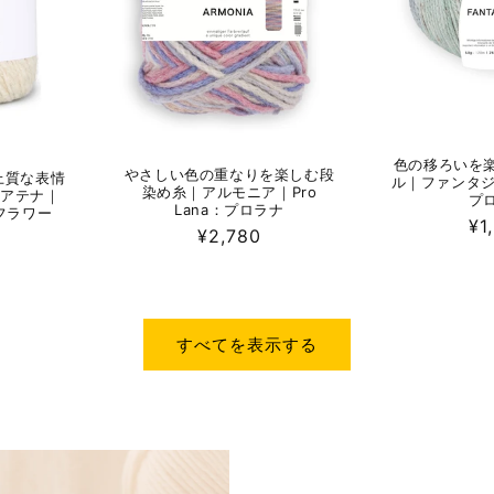
色の移ろいを
やさしい色の重なりを楽しむ段
上質な表情
ル｜ファンタジア
染め糸｜アルモニア｜Pro
 アテナ｜
プ
Lana：プロラナ
イフラワー
通
¥1
通
¥2,780
常
常
価
価
格
格
すべてを表示する