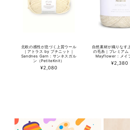
北欧の感性が息づく上質ウール
自然素材が織りなす
｜アトラス by プチニット｜
の毛糸｜プレミアム
Sandnes Garn：サンネスガル
Mayflower：メ
ン（PetiteKnit）
通
¥2,380
通
¥2,080
常
常
価
価
格
格