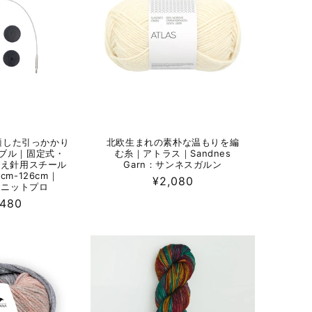
適した引っかかり
北欧生まれの素朴な温もりを編
ブル｜固定式・
む糸｜アトラス｜Sandnes
け替え針用スチール
Garn：サンネスガルン
cm-126cm｜
通
¥2,080
o：ニットプロ
常
,480
価
格