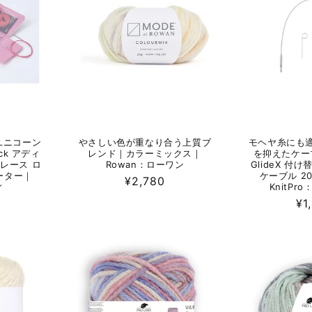
ユニコーン
やさしい色が重なり合う上質ブ
モヘヤ糸にも
ck アディ
レンド｜カラーミックス｜
を抑えたケー
レース ロ
Rowan：ローワン
GlideX 付
ターター｜
ケーブル 20
通
¥2,780
ィ
KnitPr
常
通
¥1
価
常
格
価
格