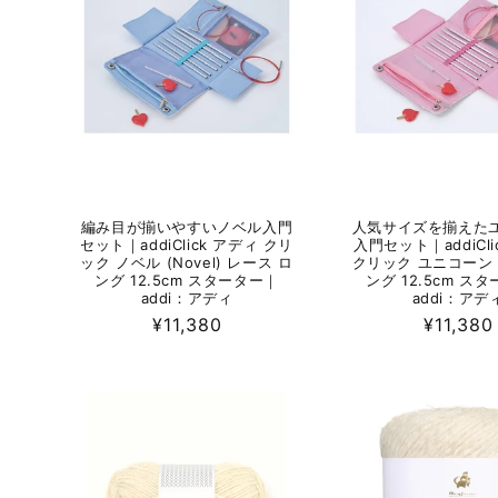
編み目が揃いやすいノベル入門
人気サイズを揃えた
セット｜addiClick アディ クリ
入門セット｜addiCli
ック ノベル (Novel) レース ロ
クリック ユニコーン 
ング 12.5cm スターター｜
ング 12.5cm ス
addi：アディ
addi：アデ
通
¥11,380
通
¥11,380
常
常
価
価
格
格