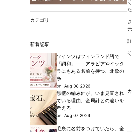
カテゴリー
新着記事
ソインツはフィンランド語で
「調和」——アラビアやイッタ
ラにもある名前を持つ、北欧の
糸
on
Aug 08 2026
黒檀の編み針が、いま見直され
ている理由。金属針との違いを
考える
on
Aug 07 2026
毛糸に名前をつけていたら、全