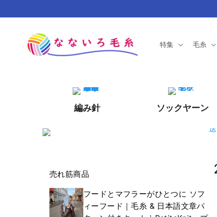
コンテ
ンツに
進む
特集
毛糸
編み針
ソックヤーン
売れ筋商品
フードとマフラーがひとつに ソフ
ィーフード｜毛糸 & 日本語文章パ