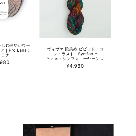
楽しむ軽やかウー
ヴィヴァ 段染め ビビッド・コ
｜Pro Lana：
ントラスト｜Symfonie
ロラナ
Yarns：シンフォニーヤーンズ
,980
通
¥4,980
常
価
格