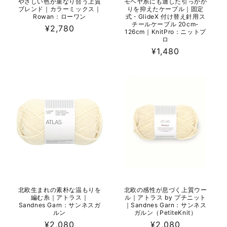
やさしい色が重なり合う上質
モヘヤ糸にも適した引っかか
ブレンド｜カラーミックス｜
りを抑えたケーブル｜固定
Rowan：ローワン
式・GlideX 付け替え針用ス
チールケーブル 20cm-
通
¥2,780
126cm｜KnitPro：ニットプ
常
ロ
価
通
¥1,480
格
常
価
格
北欧生まれの素朴な温もりを
北欧の感性が息づく上質ウー
編む糸｜アトラス｜
ル｜アトラス by プチニット
Sandnes Garn：サンネスガ
｜Sandnes Garn：サンネス
ルン
ガルン（PetiteKnit）
通
¥2,080
通
¥2,080