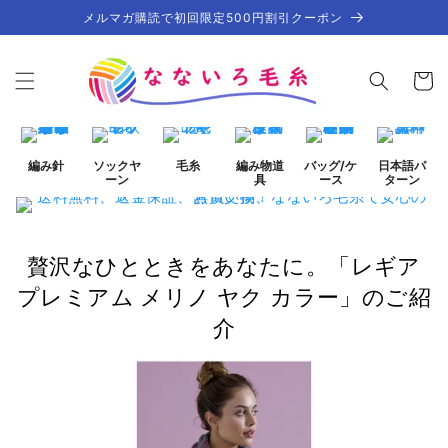
コンテ
メルマガ購読で初回限定500円割引クーポン
ンツに
進む
カ
ー
ト
編み針
ソックヤ
毛糸
編み物道
バッグ/ケ
日本語パ
ーン
具
ース
ターン
贅沢なひとときをあなたに。「レギア
プレミアム メリノ ヤク カラー」のご紹
介