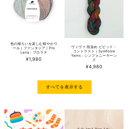
色の移ろいを楽しむ軽やかウ
ヴィヴァ 段染め ビビッド・
ール｜ファンタジア｜Pro
コントラスト｜Symfonie
Lana：プロラナ
Yarns：シンフォニーヤーン
通
¥1,980
ズ
常
通
¥4,980
価
常
格
価
格
すべてを表示する