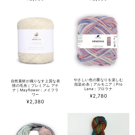
常
常
価
価
格
格
やさしい色の重なりを楽しむ
自然素材が織りなす上質な表
段染め糸｜アルモニア｜Pro
情の毛糸｜プレミアム アテ
Lana：プロラナ
ナ｜Mayflower：メイフラ
ワー
通
¥2,780
通
¥2,380
常
常
価
価
格
格