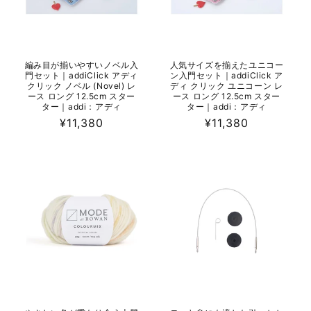
編み目が揃いやすいノベル入
人気サイズを揃えたユニコー
門セット｜addiClick アディ
ン入門セット｜addiClick ア
クリック ノベル (Novel) レ
ディ クリック ユニコーン レ
ース ロング 12.5cm スター
ース ロング 12.5cm スター
ター｜addi：アディ
ター｜addi：アディ
通
¥11,380
通
¥11,380
常
常
価
価
格
格