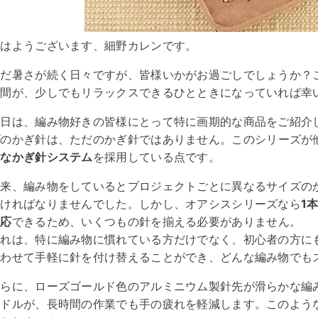
おはようございます、細野カレンです。
まだ暑さが続く日々ですが、皆様いかがお過ごしでしょうか？
時間が、少しでもリラックスできるひとときになっていれば幸
今日は、編み物好きの皆様にとって特に画期的な商品をご紹介
ズ
のかぎ針は、ただのかぎ針ではありません。このシリーズが
能なかぎ針システム
を採用している点です。
従来、編み物をしているとプロジェクトごとに異なるサイズの
なければなりませんでした。しかし、オアシスシリーズなら
1
対応
できるため、いくつもの針を揃える必要がありません。
これは、特に編み物に慣れている方だけでなく、初心者の方に
合わせて手軽に針を付け替えることができ、どんな編み物でも
さらに、ローズゴールド色のアルミニウム製針先が滑らかな編
ンドルが、長時間の作業でも手の疲れを軽減します。このよう