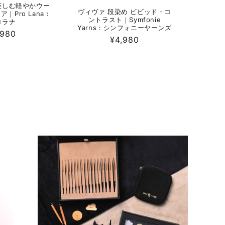
楽しむ軽やかウー
ヴィヴァ 段染め ビビッド・コ
｜Pro Lana：
ントラスト｜Symfonie
ロラナ
Yarns：シンフォニーヤーンズ
,980
通
¥4,980
常
価
格