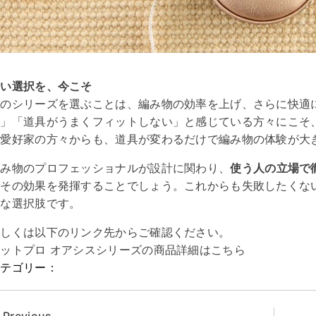
賢い選択を、今こそ
このシリーズを選ぶことは、編み物の効率を上げ、さらに快適
る」「道具がうまくフィットしない」と感じている方々にこそ
物愛好家の方々からも、道具が変わるだけで編み物の体験が大
編み物のプロフェッショナルが設計に関わり、
使う人の立場で
でその効果を発揮することでしょう。これからも失敗したくな
適な選択肢です。
詳しくは以下のリンク先からご確認ください。
ニット
プロ
オアシス
シリーズ
の
商品
詳細
は
こちら
カテゴリー：