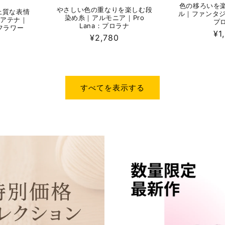
色の移ろいを
やさしい色の重なりを楽しむ段
上質な表情
ル｜ファンタジア
染め糸｜アルモニア｜Pro
 アテナ｜
プ
Lana：プロラナ
イフラワー
通
¥1
通
¥2,780
常
常
価
価
格
格
すべてを表示する