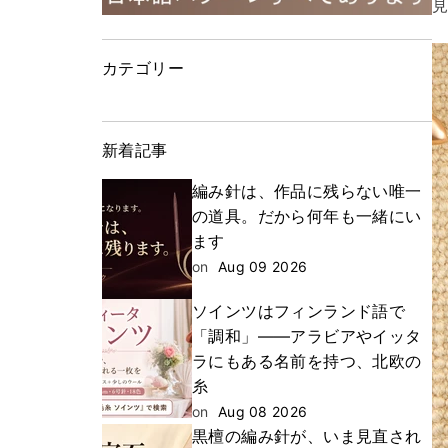
カテゴリー
新着記事
編み針は、作品に残らない唯一
の道具。だから何年も一緒にい
ます
on
Aug 09 2026
ソインツはフィンランド語で
「調和」——アラビアやイッタ
ラにもある名前を持つ、北欧の
糸
on
Aug 08 2026
黒檀の編み針が、いま見直され