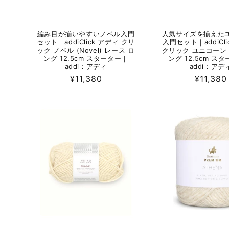
編み目が揃いやすいノベル入門
人気サイズを揃えた
セット｜addiClick アディ クリ
入門セット｜addiCli
ック ノベル (Novel) レース ロ
クリック ユニコーン 
ング 12.5cm スターター｜
ング 12.5cm ス
addi：アディ
addi：アデ
通
¥11,380
通
¥11,380
常
常
価
価
格
格