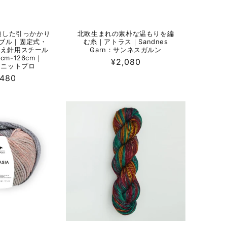
適した引っかかり
北欧生まれの素朴な温もりを編
ブル｜固定式・
む糸｜アトラス｜Sandnes
け替え針用スチール
Garn：サンネスガルン
cm-126cm｜
通
¥2,080
o：ニットプロ
常
,480
価
格