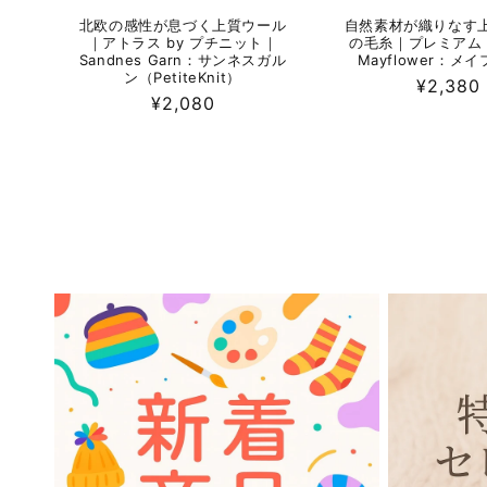
北欧の感性が息づく上質ウール
自然素材が織りなす
｜アトラス by プチニット｜
の毛糸｜プレミアム
Sandnes Garn：サンネスガル
Mayflower：メ
ン（PetiteKnit）
通
¥2,380
通
¥2,080
常
常
価
価
格
格