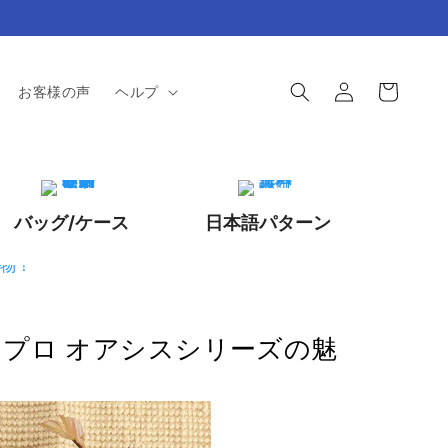
ロ
カ
グ
ー
お客様の声
ヘルプ
イ
ト
ン
バッグ/ケース
日本語パターン
プロ オアシスシリーズの魅