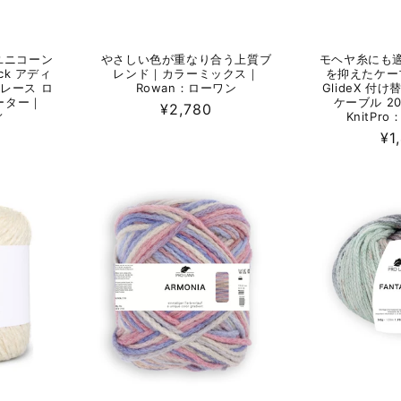
ユニコーン
やさしい色が重なり合う上質ブ
モヘヤ糸にも
ck アディ
レンド｜カラーミックス｜
を抑えたケー
レース ロ
Rowan：ローワン
GlideX 付
ターター｜
ケーブル 20
通
¥2,780
ィ
KnitPr
常
通
¥1
価
常
格
価
格