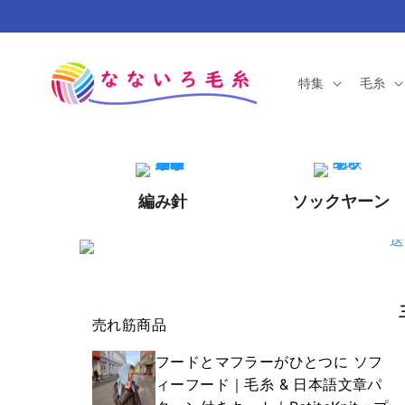
コンテ
ンツに
進む
特集
毛糸
編み針
ソックヤーン
売れ筋商品
フードとマフラーがひとつに ソフ
ィーフード｜毛糸 & 日本語文章パ