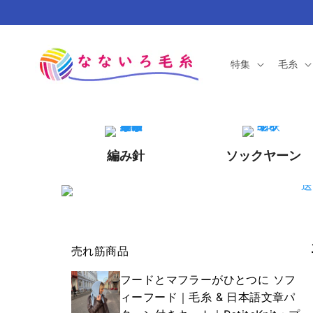
コンテ
ンツに
進む
特集
毛糸
編み針
ソックヤーン
売れ筋商品
フードとマフラーがひとつに ソフ
ィーフード｜毛糸 & 日本語文章パ