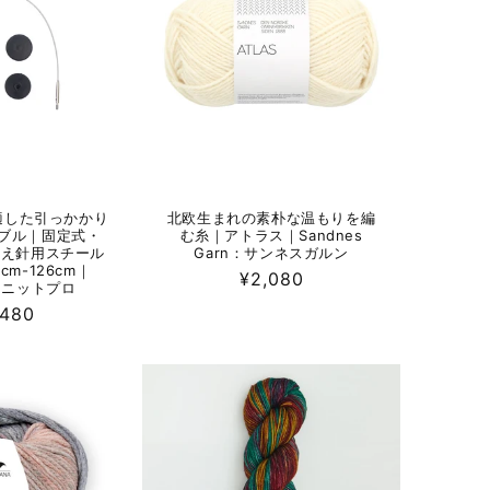
適した引っかかり
北欧生まれの素朴な温もりを編
ブル｜固定式・
む糸｜アトラス｜Sandnes
け替え針用スチール
Garn：サンネスガルン
cm-126cm｜
通
¥2,080
o：ニットプロ
常
,480
価
格