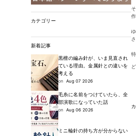
カテゴリー
新着記事
黒檀の編み針が、いま見直され
ている理由。金属針との違いを
考える
on
Aug 07 2026
毛糸に名前をつけていたら、全
部演歌になっていた話
on
Aug 06 2026
ミニ輪針の持ち方が分からない