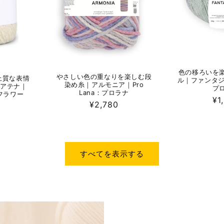
色の移ろいを
やさしい色の重なりを楽しむ段
上質な表情
ル｜ファンタジア
染め糸｜アルモニア｜Pro
 アテナ｜
プ
Lana：プロラナ
イフラワー
通
¥1
通
¥2,780
常
常
価
価
格
格
すべてを表示する