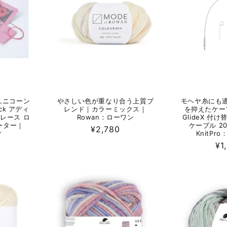
ユニコーン
やさしい色が重なり合う上質ブ
モヘヤ糸にも
ck アディ
レンド｜カラーミックス｜
を抑えたケー
レース ロ
Rowan：ローワン
GlideX 付
ターター｜
ケーブル 20
通
¥2,780
ィ
KnitPr
常
通
¥1
価
常
格
価
格