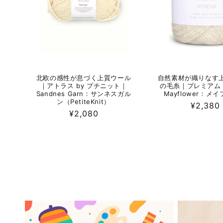
北欧の感性が息づく上質ウール
自然素材が織りなす
｜アトラス by プチニット｜
の毛糸｜プレミアム
Sandnes Garn：サンネスガル
Mayflower：メ
ン（PetiteKnit）
通
¥2,380
通
¥2,080
常
常
価
価
格
格