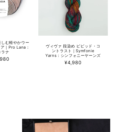
楽しむ軽やかウー
ヴィヴァ 段染め ビビッド・コ
｜Pro Lana：
ントラスト｜Symfonie
ロラナ
Yarns：シンフォニーヤーンズ
,980
通
¥4,980
常
価
格