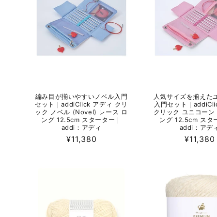
編み目が揃いやすいノベル入門
人気サイズを揃えた
セット｜addiClick アディ クリ
入門セット｜addiCli
ック ノベル (Novel) レース ロ
クリック ユニコーン 
ング 12.5cm スターター｜
ング 12.5cm ス
addi：アディ
addi：アデ
通
¥11,380
通
¥11,380
常
常
価
価
格
格