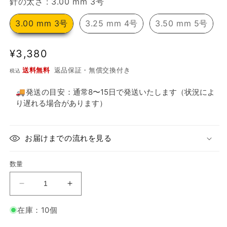
針の太さ
針の太さ
:
3.00 mm 3号
し
た
3.00 mm 3号
3.25 mm 4号
3.50 mm 5号
通
¥3,380
常
送料無料
返品保証・無償交換付き
税込
価
格
🚚発送の目安：
通常8〜15日で発送いたします（状況によ
り遅れる場合があります）
お届けまでの流れを見る
数量
KnitPro：
KnitPro：
ニ
ニ
在庫：10個
ッ
ッ
ト
ト