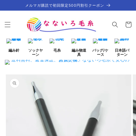
コンテ
メルマガ購読で初回限定500円割引クーポン
ンツに
進む
カ
ー
ト
編み針
ソックヤ
毛糸
編み物道
バッグ/ケ
日本語パ
ーン
具
ース
ターン
商品情
ギ
報にス
ャ
キップ
ラ
リ
ー
ビ
ュ
ー