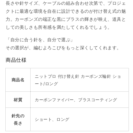
ロ
ロ
長さや針サイズ、ケーブルの組み合わせ次第で、プロジェ
ン
ン
クトに最適な環境を自在に設計できるのが付け替え式の魅
グ
グ
力。カーボンズの端正な黒にブラスの輝きが映え、道具と
3.00mm-
3.00mm-
しての美しさも所有感を満たしてくれるでしょう。
8.00mm
8.00mm
の
の
「自分に合う針を、自分で選ぶ」
数
数
その選択が、編むよろこびをもっと深くしてくれます。
量
量
を
を
商品仕様
減
増
ら
や
ニットプロ 付け替え針 カーボンズ輪針 ショ
す
す
商品名
ート/ロング
材質
カーボンファイバー、ブラスコーティング
針先の
ショート、ロング
長さ