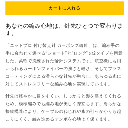
プ
プ
カートに入れる
ロ
ロ
付
付
あなたの編み心地は、針先ひとつで変わりま
け
け
す。
替
替
え
え
「ニットプロ 付け替え針 カーボンズ輪針」は、編み手の
針
針
手に合わせて選べる“ショート”と“ロング”の2タイプを用意
カ
カ
ー
ー
した、柔軟で洗練された輪針システムです。航空機にも用
ボ
ボ
いられるカーボンファイバーの強さと軽さ、そしてブラス
ン
ン
コーティングによる滑らかな針先が融合し、あらゆる糸に
ズ
ズ
対してストレスフリーな編み心地を実現しています。
輪
輪
針
針
針先は軽やかに目をすくい、しっかりと形を整えてくれる
シ
シ
ため、模様編みでも編み地が美しく際立ちます。滑らかな
ョ
ョ
接続構造により、ケーブルのねじれや糸の引っかかりも起
ー
ー
こりにくく、編み進めるテンポを心地よく保てます。
ト/
ト/