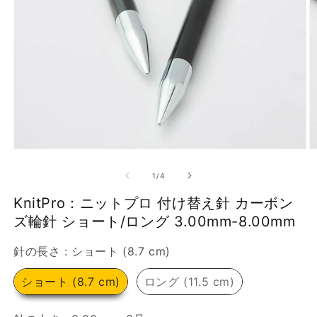
で
画
像
(1)
が
利
用
で
モ
き
ー
の
1
/
4
ダ
る
ル
KnitPro：ニットプロ 付け替え針 カーボン
よ
で
メ
ズ輪針 ショート/ロング 3.00mm-8.00mm
う
デ
に
ィ
針の長さ
針の長さ
:
ショート (8.7 cm)
ア
な
(1)
(2
を
ショート (8.7 cm)
ロング (11.5 cm)
り
開
ま
く