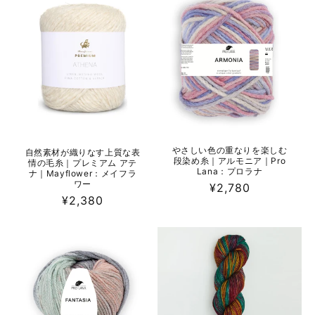
格
格
やさしい色の重なりを楽しむ
自然素材が織りなす上質な表
段染め糸｜アルモニア｜Pro
情の毛糸｜プレミアム アテ
Lana：プロラナ
ナ｜Mayflower：メイフラ
ワー
通
¥2,780
通
¥2,380
常
常
価
価
格
格