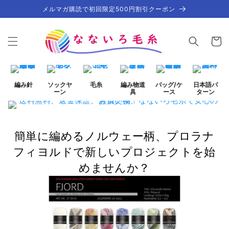
コンテ
メルマガ購読で初回限定500円割引クーポン
ンツに
進む
カ
ー
ト
編み針
ソックヤ
毛糸
編み物道
バッグ/ケ
日本語パ
ーン
具
ース
ターン
簡単に編めるノルウェー柄、プロラナ
フィヨルドで新しいプロジェクトを始
めませんか？