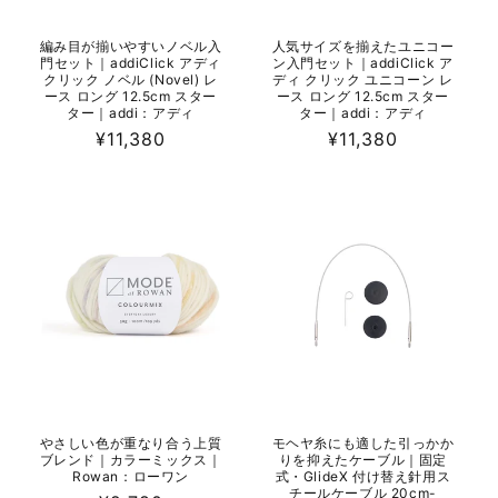
編み目が揃いやすいノベル入
人気サイズを揃えたユニコー
門セット｜addiClick アディ
ン入門セット｜addiClick ア
クリック ノベル (Novel) レ
ディ クリック ユニコーン レ
ース ロング 12.5cm スター
ース ロング 12.5cm スター
ター｜addi：アディ
ター｜addi：アディ
通
¥11,380
通
¥11,380
常
常
価
価
格
格
やさしい色が重なり合う上質
モヘヤ糸にも適した引っかか
ブレンド｜カラーミックス｜
りを抑えたケーブル｜固定
Rowan：ローワン
式・GlideX 付け替え針用ス
チールケーブル 20cm-