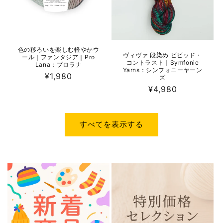
色の移ろいを楽しむ軽やかウ
ヴィヴァ 段染め ビビッド・
ール｜ファンタジア｜Pro
コントラスト｜Symfonie
Lana：プロラナ
Yarns：シンフォニーヤーン
通
¥1,980
ズ
常
通
¥4,980
価
常
格
価
格
すべてを表示する