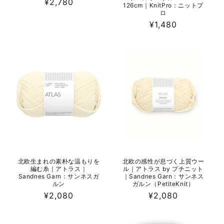
通
¥2,780
126cm｜KnitPro：ニットプ
常
ロ
価
通
¥1,480
格
常
価
格
北欧生まれの素朴な温もりを
北欧の感性が息づく上質ウー
編む糸｜アトラス｜
ル｜アトラス by プチニット
Sandnes Garn：サンネスガ
｜Sandnes Garn：サンネス
ルン
ガルン（PetiteKnit）
通
¥2,080
通
¥2,080
常
常
価
価