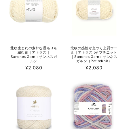
北欧生まれの素朴な温もりを
北欧の感性が息づく上質ウー
編む糸｜アトラス｜
ル｜アトラス by プチニット
Sandnes Garn：サンネスガ
｜Sandnes Garn：サンネス
ルン
ガルン（PetiteKnit）
通
¥2,080
通
¥2,080
常
常
価
価
格
格