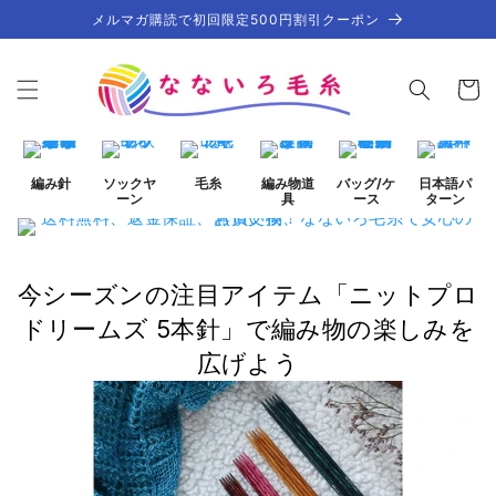
コンテ
メルマガ購読で初回限定500円割引クーポン
ンツに
進む
カ
ー
ト
編み針
ソックヤ
毛糸
編み物道
バッグ/ケ
日本語パ
ーン
具
ース
ターン
今シーズンの注目アイテム「ニットプロ
ドリームズ 5本針」で編み物の楽しみを
広げよう