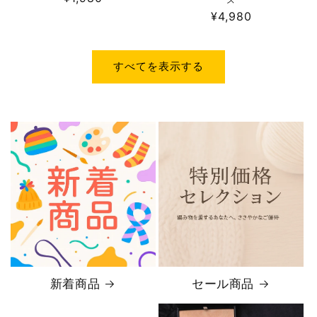
常
通
¥4,980
価
常
格
価
格
すべてを表示する
新着商品
セール商品