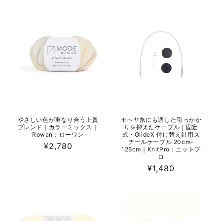
価
価
格
格
やさしい色が重なり合う上質
モヘヤ糸にも適した引っかか
ブレンド｜カラーミックス｜
りを抑えたケーブル｜固定
Rowan：ローワン
式・GlideX 付け替え針用ス
チールケーブル 20cm-
通
¥2,780
126cm｜KnitPro：ニットプ
常
ロ
価
通
¥1,480
格
常
価
格