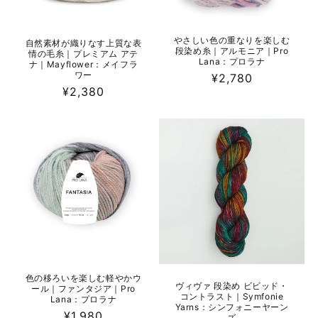
やさしい色の重なりを楽しむ
自然素材が織りなす上質な表
段染め糸｜アルモニア｜Pro
情の毛糸｜プレミアム アテ
Lana：プロラナ
ナ｜Mayflower：メイフラ
ワー
通
¥2,780
通
¥2,380
常
常
価
価
格
格
色の移ろいを楽しむ軽やかウ
ヴィヴァ 段染め ビビッド・
ール｜ファンタジア｜Pro
コントラスト｜Symfonie
Lana：プロラナ
Yarns：シンフォニーヤーン
通
¥1,980
ズ