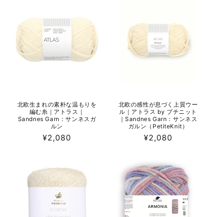
格
北欧生まれの素朴な温もりを
北欧の感性が息づく上質ウー
編む糸｜アトラス｜
ル｜アトラス by プチニット
Sandnes Garn：サンネスガ
｜Sandnes Garn：サンネス
ルン
ガルン（PetiteKnit）
通
¥2,080
通
¥2,080
常
常
価
価
格
格