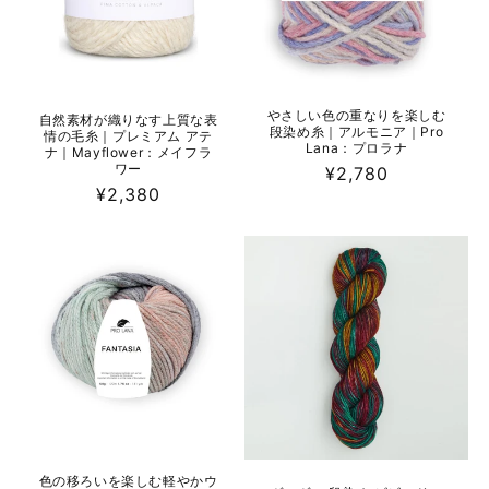
やさしい色の重なりを楽しむ
自然素材が織りなす上質な表
段染め糸｜アルモニア｜Pro
情の毛糸｜プレミアム アテ
Lana：プロラナ
ナ｜Mayflower：メイフラ
ワー
通
¥2,780
通
¥2,380
常
常
価
価
格
格
色の移ろいを楽しむ軽やかウ