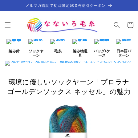
コンテ
メルマガ購読で初回限定500円割引クーポン
ンツに
進む
カ
ー
ト
編み針
ソックヤ
毛糸
編み物道
バッグ/ケ
日本語パ
ーン
具
ース
ターン
環境に優しいソックヤーン「プロラナ
ゴールデンソックス ネッセル」の魅力