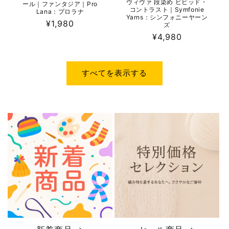
ヴィヴァ 段染め ビビッド・
ール｜ファンタジア｜Pro
コントラスト｜Symfonie
Lana：プロラナ
Yarns：シンフォニーヤーン
通
¥1,980
ズ
常
通
¥4,980
価
常
格
価
格
すべてを表示する