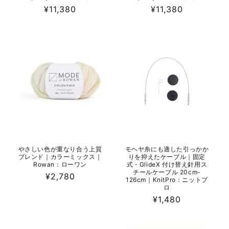
通
¥11,380
通
¥11,380
常
常
価
価
格
格
やさしい色が重なり合う上質
モヘヤ糸にも適した引っかか
ブレンド｜カラーミックス｜
りを抑えたケーブル｜固定
Rowan：ローワン
式・GlideX 付け替え針用ス
チールケーブル 20cm-
通
¥2,780
126cm｜KnitPro：ニットプ
常
ロ
価
通
¥1,480
格
常
価