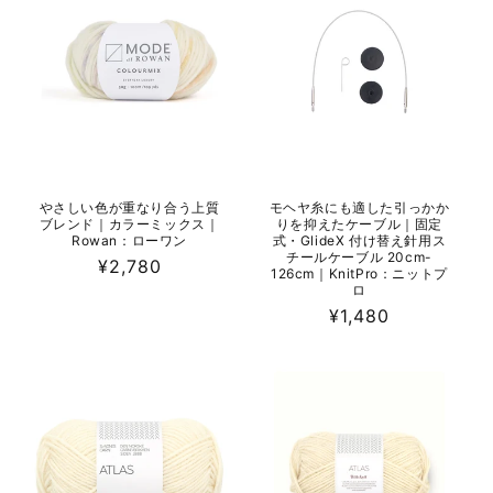
やさしい色が重なり合う上質
モヘヤ糸にも適した引っかか
ブレンド｜カラーミックス｜
りを抑えたケーブル｜固定
Rowan：ローワン
式・GlideX 付け替え針用ス
チールケーブル 20cm-
通
¥2,780
126cm｜KnitPro：ニットプ
常
ロ
価
通
¥1,480
格
常
価
格