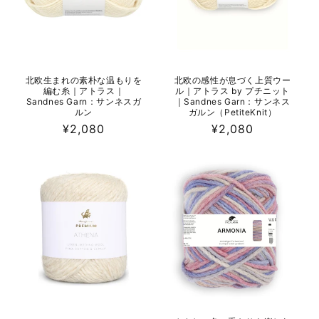
北欧生まれの素朴な温もりを
北欧の感性が息づく上質ウー
編む糸｜アトラス｜
ル｜アトラス by プチニット
Sandnes Garn：サンネスガ
｜Sandnes Garn：サンネス
ルン
ガルン（PetiteKnit）
通
¥2,080
通
¥2,080
常
常
価
価
格
格