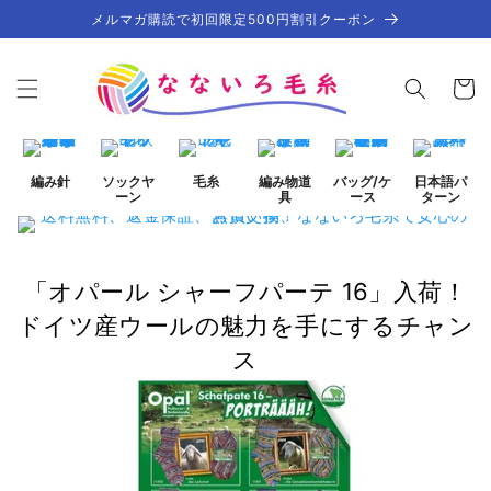
コンテ
メルマガ購読で初回限定500円割引クーポン
ンツに
進む
カ
ー
ト
編み針
ソックヤ
毛糸
編み物道
バッグ/ケ
日本語パ
ーン
具
ース
ターン
「オパール シャーフパーテ 16」入荷！
ドイツ産ウールの魅力を手にするチャン
ス