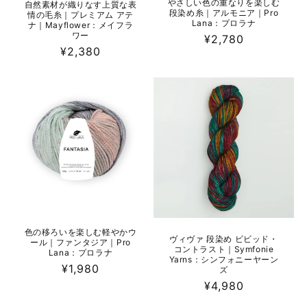
やさしい色の重なりを楽しむ
自然素材が織りなす上質な表
段染め糸｜アルモニア｜Pro
情の毛糸｜プレミアム アテ
Lana：プロラナ
ナ｜Mayflower：メイフラ
ワー
通
¥2,780
通
¥2,380
常
常
価
価
格
格
色の移ろいを楽しむ軽やかウ
ヴィヴァ 段染め ビビッド・
ール｜ファンタジア｜Pro
コントラスト｜Symfonie
Lana：プロラナ
Yarns：シンフォニーヤーン
通
¥1,980
ズ
常
通
¥4,980
価
常