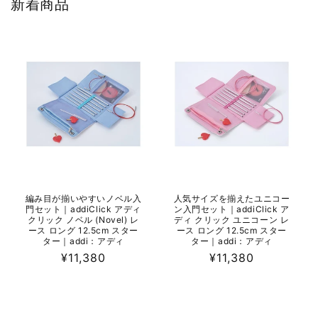
新着商品
編み目が揃いやすいノベル入
人気サイズを揃えたユニコー
門セット｜addiClick アディ
ン入門セット｜addiClick ア
クリック ノベル (Novel) レ
ディ クリック ユニコーン レ
ース ロング 12.5cm スター
ース ロング 12.5cm スター
ター｜addi：アディ
ター｜addi：アディ
通
¥11,380
通
¥11,380
常
常
価
価
格
格