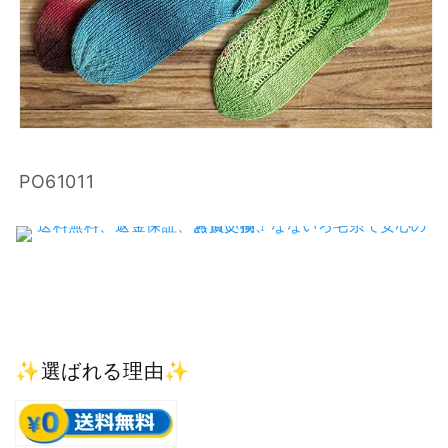
SKU:
PO61011
✨選ばれる理由✨