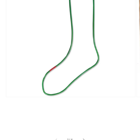
で
画
像
(1)
が
利
用
で
き
る
よ
う
モ
ー
に
ダ
な
ル
で
り
メ
ま
デ
ィ
の
1
/
4