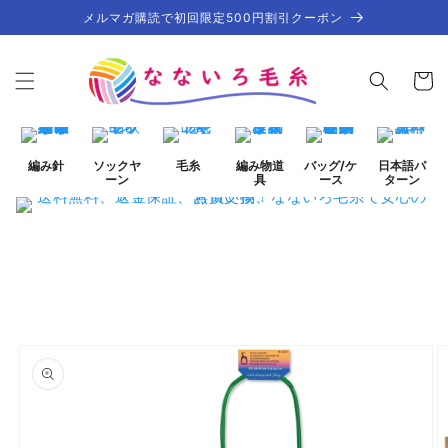
コンテ
メルマガ購読で初回限定500円割引クーポン
ンツに
進む
カ
ー
ト
編み針
ソックヤ
毛糸
編み物道
バッグ/ケ
日本語パ
ーン
具
ース
ターン
商品情
ギ
報にス
ャ
キップ
ラ
リ
ー
ビ
ュ
ー