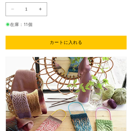
手
手
編
編
在庫：11個
み
み
靴
靴
下
下
カートに入れる
に
に
最
最
適
適
｜
｜
ソ
ソ
ッ
ッ
ク
ク
ブ
ブ
ロ
ロ
ッ
ッ
カ
カ
ー
ー