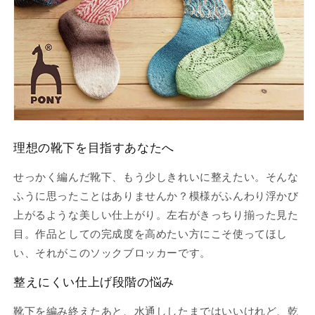
｜
｜
Woolly
Woolly
Hugs：
Hugs：
ウ
ウ
ー
ー
リ
リ
ー
ー
ハ
ハ
グ
グ
理想の靴下を目指すあなたへ
ズ
ズ
の
の
せっかく編んだ靴下、もう少しきれいに整えたい。そんな
数
数
ふうに思ったことはありませんか？模様がふんわり浮かび
量
量
上がるような美しい仕上がり。左右がきっちり揃った見た
を
を
目。作品としての完成度を高めたい方にこそ使ってほし
減
増
ら
や
い、それがこのソックブロッカーです。
す
す
整えにくい仕上げ段階の悩み
靴下を編み終えたあと、水通ししたまではいいけれど、乾