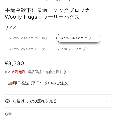
し
ア
た
(1)
(3
手編み靴下に最適｜ソックブロッカー｜
を
Woolly Hugs：ウーリーハグズ
開
く
サイズ
サイズ
23cm-23.5cm ゴールド
24cm-24.5cm グリーン
25cm-25.5cm ピンク
26cm-26.5cm ブルー
通
¥3,380
常
送料無料
返品保証・無償交換付き
税込
価
格
🚚即日発送 (平日午前中のご注文)
お届けまでの流れを見る
数量