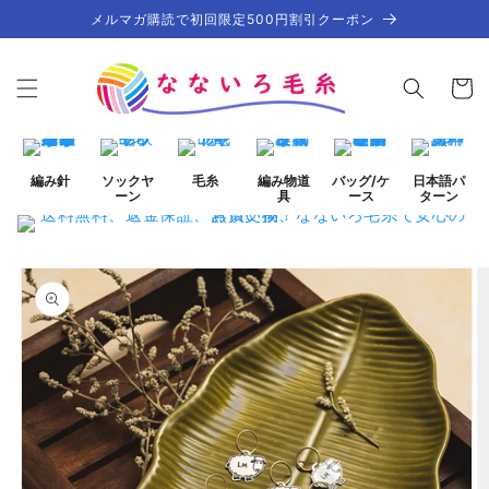
コンテ
メルマガ購読で初回限定500円割引クーポン
ンツに
進む
カ
ー
ト
編み針
ソックヤ
毛糸
編み物道
バッグ/ケ
日本語パ
ーン
具
ース
ターン
商品情
報にス
キップ