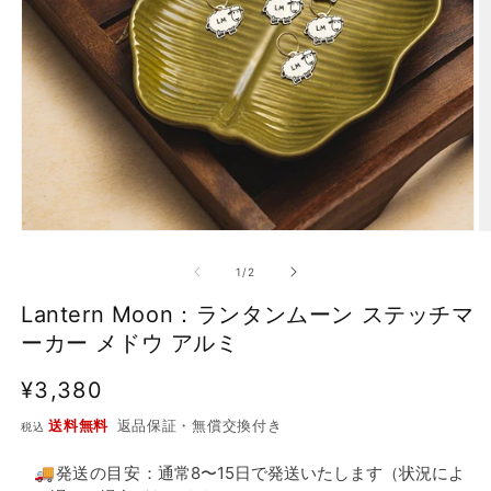
モ
ー
の
1
/
2
ダ
ル
Lantern Moon：ランタンムーン ステッチマ
で
メ
ーカー メドウ アルミ
デ
ィ
通
¥3,380
ア
常
(1)
(2
送料無料
返品保証・無償交換付き
税込
を
価
開
格
🚚発送の目安：
通常8〜15日で発送いたします（状況によ
く