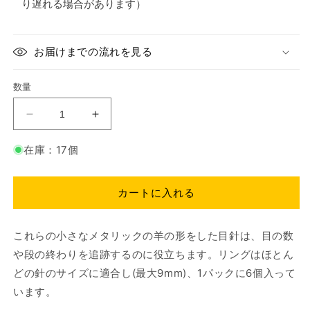
り遅れる場合があります）
お届けまでの流れを見る
数量
Lantern
Lantern
Moon：
Moon：
在庫：17個
ラ
ラ
ン
ン
タ
タ
カートに入れる
ン
ン
ム
ム
ー
ー
これらの小さなメタリックの羊の形をした目針は、目の数
ン
ン
や段の終わりを追跡するのに役立ちます。リングはほとん
ス
ス
どの針のサイズに適合し(最大9mm)、1パックに6個入って
テ
テ
います。
ッ
ッ