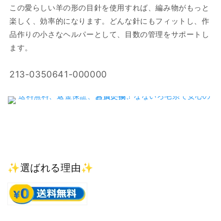
チ
チ
この愛らしい羊の形の目針を使用すれば、編み物がもっと
マ
マ
楽しく、効率的になります。どんな針にもフィットし、作
ー
ー
品作りの小さなヘルパーとして、目数の管理をサポートし
カ
カ
ます。
ー
ー
メ
メ
SKU:
213-0350641-000000
ド
ド
ウ
ウ
ア
ア
ル
ル
ミ
ミ
の
の
数
数
量
量
✨選ばれる理由✨
を
を
減
増
ら
や
す
す