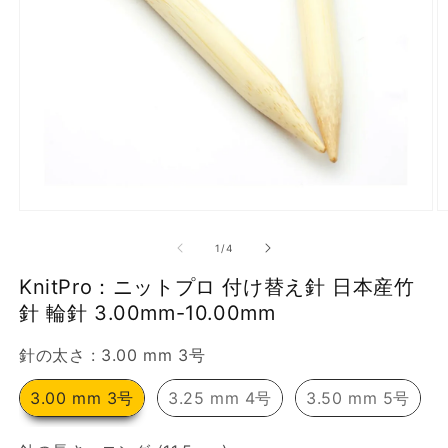
で
画
像
(1)
が
利
用
で
モ
き
ー
の
1
/
4
ダ
る
ル
KnitPro：ニットプロ 付け替え針 日本産竹
よ
で
メ
針 輪針 3.00mm-10.00mm
う
デ
に
ィ
針の太さ
針の太さ
:
3.00 mm 3号
ア
な
(1)
(2
を
3.00 mm 3号
3.25 mm 4号
3.50 mm 5号
り
開
ま
く