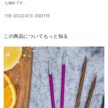
な輪針です。
を
を
減
増
SKU:
118-0022413-300115
ら
や
す
す
この商品についてもっと知る