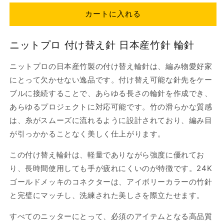
プ
プ
カートに入れる
ロ
ロ
付
付
ニットプロ 付け替え針 日本産竹針 輪針
け
け
替
替
ニットプロの日本産竹製の付け替え輪針は、編み物愛好家
え
え
にとって欠かせない逸品です。付け替え可能な針先をケー
針
針
ブルに接続することで、あらゆる長さの輪針を作成でき、
日
日
本
本
あらゆるプロジェクトに対応可能です。竹の滑らかな質感
産
産
は、糸がスムーズに流れるように設計されており、編み目
竹
竹
が引っかかることなく美しく仕上がります。
針
針
輪
輪
この付け替え輪針は、軽量でありながら強度に優れてお
針
針
り、長時間使用しても手が疲れにくいのが特徴です。24K
3.00mm-
3.00mm-
ゴールドメッキのコネクターは、アイボリーカラーの竹針
10.00mm
10.00mm
と完璧にマッチし、洗練された美しさを際立たせます。
の
の
数
数
すべてのニッターにとって、必須のアイテムとなる高品質
量
量