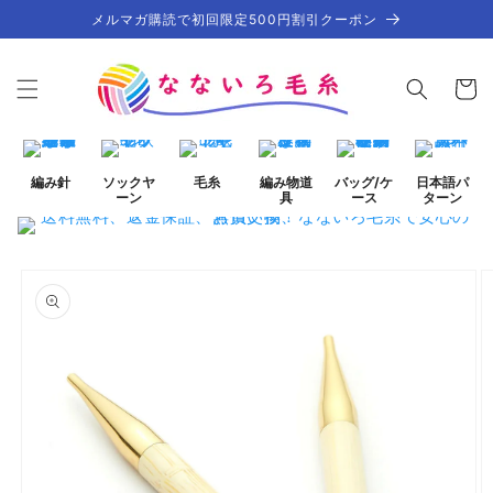
コンテ
メルマガ購読で初回限定500円割引クーポン
ンツに
進む
カ
ー
ト
編み針
ソックヤ
毛糸
編み物道
バッグ/ケ
日本語パ
ーン
具
ース
ターン
商品情
ギ
報にス
ャ
キップ
ラ
リ
ー
ビ
ュ
ー