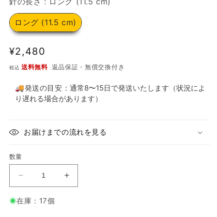
針の長さ
針の長さ
:
ロング (11.5 cm)
し
た
ロング (11.5 cm)
通
¥2,480
常
送料無料
返品保証・無償交換付き
税込
価
格
🚚発送の目安：
通常8〜15日で発送いたします（状況によ
り遅れる場合があります）
お届けまでの流れを見る
数量
KnitPro：
KnitPro：
ニ
ニ
在庫：17個
ッ
ッ
ト
ト