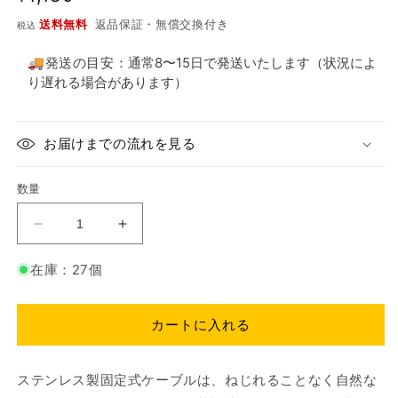
常
送料無料
返品保証・無償交換付き
税込
価
格
🚚発送の目安：
通常8〜15日で発送いたします（状況によ
り遅れる場合があります）
お届けまでの流れを見る
数量
KnitPro：
KnitPro：
ニ
ニ
在庫：27個
ッ
ッ
ト
ト
プ
プ
カートに入れる
ロ
ロ
付
付
ステンレス製固定式ケーブルは、
ねじれることなく自然な
け
け