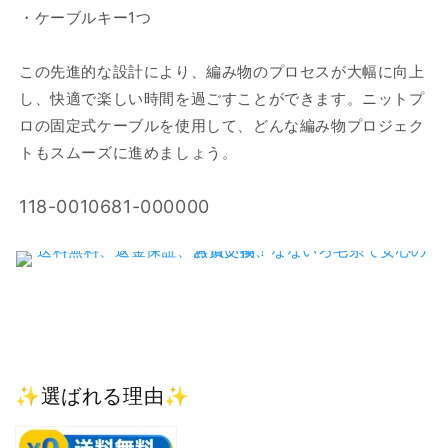
126cm
126cm
・ケーブルキー1つ
シ
シ
ル
ル
この先進的な設計により、編み物のプロセスが大幅に向上
バ
バ
し、快適で楽しい時間を過ごすことができます。ニットプ
ー
ー
ロの固定式ケーブルを使用して、どんな編み物プロジェク
コ
コ
ネ
ネ
トもスムーズに進めましょう。
ク
ク
タ
タ
SKU:
118-0010681-000000
ー
ー
の
の
数
数
量
量
を
を
減
増
ら
や
す
す
✨選ばれる理由✨