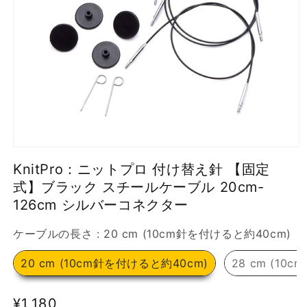
モ
ー
KnitPro：ニットプロ 付け替え針 【固定
ダ
式】ブラック スチールケーブル 20cm-
ル
で
126cm シルバーコネクター
メ
デ
ケ
ケーブルの長さ
:
20 cm (10cm針を付けると約40cm)
ィ
ア
20 cm (10cm針を付けると約40cm)
28 cm (10
(1)
を
開
く
通
¥1,180