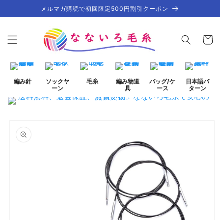
コンテ
メルマガ購読で初回限定500円割引クーポン
ンツに
進む
カ
ー
ト
編み針
ソックヤ
毛糸
編み物道
バッグ/ケ
日本語パ
ーン
具
ース
ターン
商品情
報にス
キップ