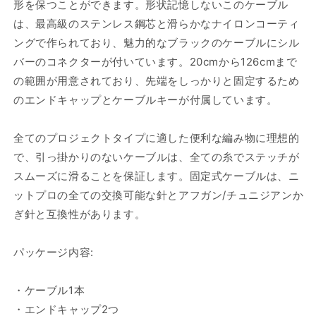
替
替
形を保つことができます。
形状記憶しないこのケーブル
え
え
は、最高級のステンレス鋼芯と滑らかなナイロンコーティ
針
針
ングで作られており、魅力的なブラックのケーブルにシル
【固
【固
バーのコネクターが付いています。20cmから126cmまで
定
定
の範囲が用意されており、先端をしっかりと固定するため
式】
式】
のエンドキャップとケーブルキーが付属しています。
ブ
ブ
ラ
ラ
全てのプロジェクトタイプに適した便利な編み物に理想的
ッ
ッ
ク
ク
で、引っ掛かりのないケーブルは、全ての糸でステッチが
ス
ス
スムーズに滑ることを保証します。固定式ケーブルは、ニ
チ
チ
ットプロの全ての交換可能な針とアフガン/チュニジアンか
ー
ー
ぎ針と互換性があります。
ル
ル
ケ
ケ
パッケージ内容:
ー
ー
ブ
ブ
・ケーブル1本
ル
ル
20cm-
20cm-
・エンドキャップ2つ