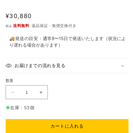
し
た
通
¥30,880
常
送料無料
返品保証・無償交換付き
税込
価
格
🚚発送の目安：
通常8〜15日で発送いたします（状況によ
り遅れる場合があります）
お届けまでの流れを見る
数量
muud：
muud：
ム
ム
在庫：53個
ー
ー
ベ
ベ
ラ
ラ
カートに入れる
の
の