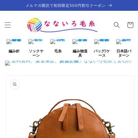
コンテ
メルマガ購読で初回限定500円割引クーポン
ンツに
進む
カ
ー
ト
編み針
ソックヤ
毛糸
編み物道
バッグ/ケ
日本語パ
ーン
具
ース
ターン
商品情
ギ
報にス
ャ
キップ
ラ
リ
ー
ビ
ュ
ー