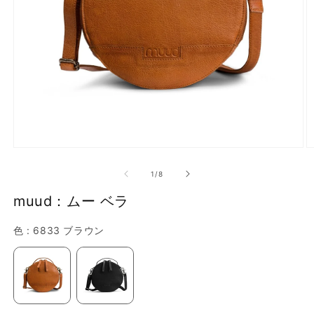
で
画
像
(1)
が
利
用
で
モ
き
ー
の
1
/
8
ダ
る
ル
muud：ムー ベラ
よ
で
メ
う
デ
色
色
:
6833 ブラウン
に
ィ
ア
な
(1)
(2
を
り
開
ま
く