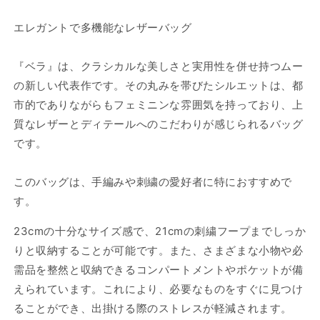
数
数
エレガントで多機能なレザーバッグ
量
量
を
を
減
増
『ベラ』は、クラシカルな美しさと実用性を併せ持つムー
ら
や
の新しい代表作です。その丸みを帯びたシルエットは、都
す
す
市的でありながらもフェミニンな雰囲気を持っており、上
質なレザーとディテールへのこだわりが感じられるバッグ
です。
このバッグは、手編みや刺繍の愛好者に特におすすめで
す。
23cmの十分なサイズ感で、21cmの刺繍フープまでしっか
りと収納することが可能です。また、さまざまな小物や必
需品を整然と収納できるコンパートメントやポケットが備
えられています。これにより、必要なものをすぐに見つけ
ることができ、出掛ける際のストレスが軽減されます。