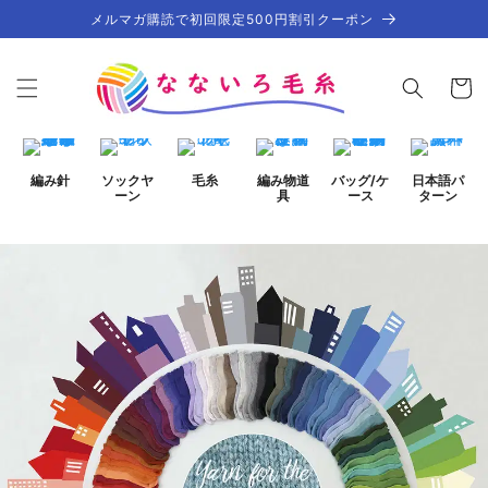
コンテ
メルマガ購読で初回限定500円割引クーポン
ンツに
進む
カ
ー
ト
編み針
ソックヤ
毛糸
編み物道
バッグ/ケ
日本語パ
ーン
具
ース
ターン