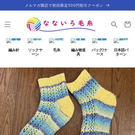
コンテ
メルマガ購読で初回限定500円割引クーポン
ンツに
進む
カ
ー
ト
編み針
ソックヤ
毛糸
編み物道
バッグ/ケ
日本語パ
ーン
具
ース
ターン