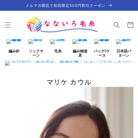
コンテ
メルマガ購読で初回限定500円割引クーポン
ンツに
進む
カ
ー
ト
編み針
ソックヤ
毛糸
編み物道
バッグ/ケ
日本語パ
ーン
具
ース
ターン
マリケ カウル