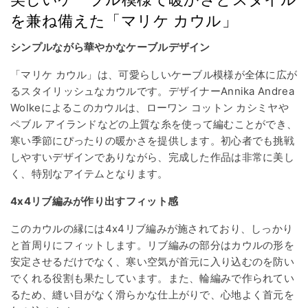
を兼ね備えた「マリケ カウル」
シンプルながら華やかなケーブルデザイン
「マリケ カウル」は、可愛らしいケーブル模様が全体に広が
るスタイリッシュなカウルです。デザイナーAnnika Andrea
Wolkeによるこのカウルは、ローワン コットン カシミヤや
ペブル アイランドなどの上質な糸を使って編むことができ、
寒い季節にぴったりの暖かさを提供します。初心者でも挑戦
しやすいデザインでありながら、完成した作品は非常に美し
く、特別なアイテムとなります。
4x4リブ編みが作り出すフィット感
このカウルの縁には4x4リブ編みが施されており、しっかり
と首周りにフィットします。リブ編みの部分はカウルの形を
安定させるだけでなく、寒い空気が首元に入り込むのを防い
でくれる役割も果たしています。また、輪編みで作られてい
るため、縫い目がなく滑らかな仕上がりで、心地よく首元を