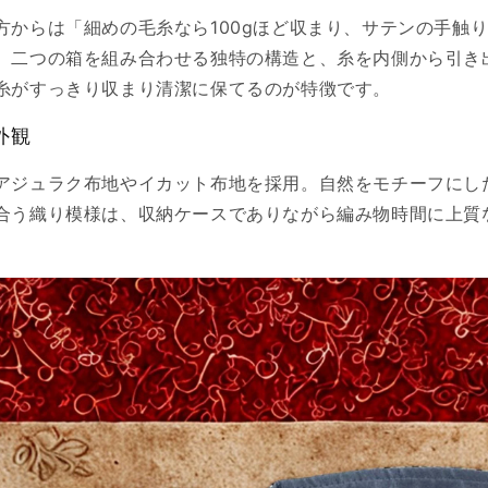
方からは「細めの毛糸なら100gほど収まり、サテンの手触
。二つの箱を組み合わせる独特の構造と、糸を内側から引き
糸がすっきり収まり清潔に保てるのが特徴です。
外観
アジュラク布地やイカット布地を採用。自然をモチーフにし
合う織り模様は、収納ケースでありながら編み物時間に上質