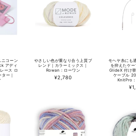
ユニコーン
やさしい色が重なり合う上質ブ
モヘヤ糸にも
ck アディ
レンド｜カラーミックス｜
を抑えたケー
レース ロ
Rowan：ローワン
GlideX 付
ターター｜
ケーブル 20
通
¥2,780
ィ
KnitPr
常
通
¥1
価
常
格
価
格