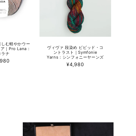
楽しむ軽やかウー
ヴィヴァ 段染め ビビッド・コ
｜Pro Lana：
ントラスト｜Symfonie
ロラナ
Yarns：シンフォニーヤーンズ
,980
通
¥4,980
常
価
格