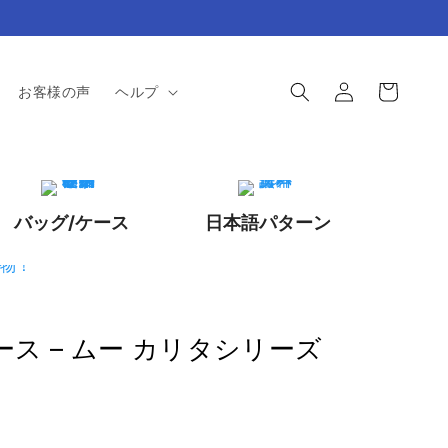
ロ
カ
グ
ー
お客様の声
ヘルプ
イ
ト
ン
バッグ/ケース
日本語パターン
ス – ムー カリタシリーズ