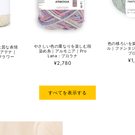
色の移ろいを
やさしい色の重なりを楽しむ段
上質な表情
ル｜ファンタジア
染め糸｜アルモニア｜Pro
 アテナ｜
プ
Lana：プロラナ
イフラワー
通
¥1
通
¥2,780
常
常
価
価
格
格
すべてを表示する