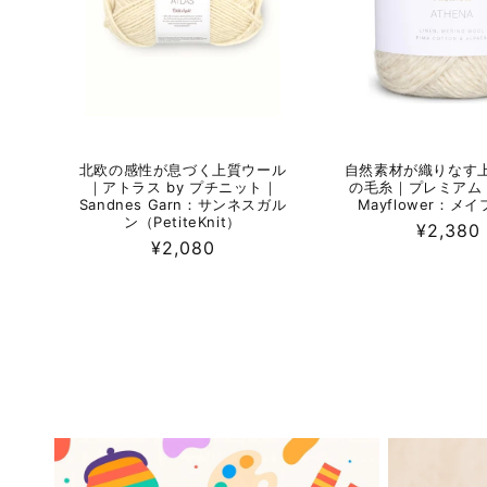
北欧の感性が息づく上質ウール
自然素材が織りなす
｜アトラス by プチニット｜
の毛糸｜プレミアム
Sandnes Garn：サンネスガル
Mayflower：メ
ン（PetiteKnit）
通
¥2,380
通
¥2,080
常
常
価
価
格
格