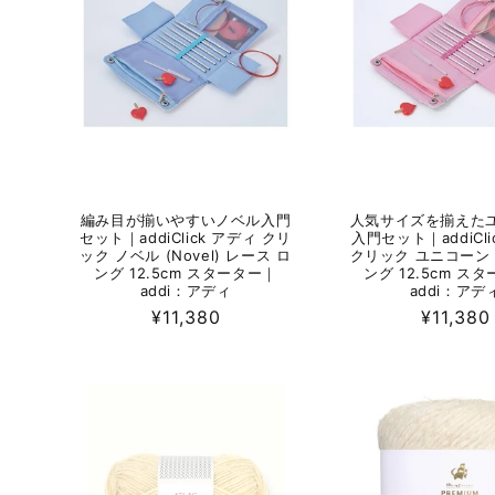
編み目が揃いやすいノベル入門
人気サイズを揃えた
セット｜addiClick アディ クリ
入門セット｜addiCli
ック ノベル (Novel) レース ロ
クリック ユニコーン 
ング 12.5cm スターター｜
ング 12.5cm ス
addi：アディ
addi：アデ
通
¥11,380
通
¥11,380
常
常
価
価
格
格