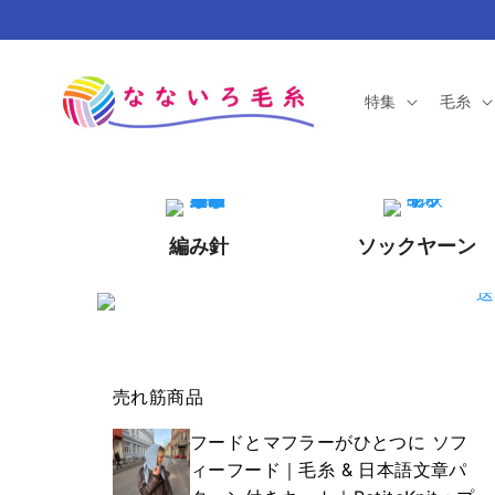
コンテ
ンツに
進む
特集
毛糸
編み針
ソックヤーン
売れ筋商品
フードとマフラーがひとつに ソフ
ィーフード｜毛糸 & 日本語文章パ