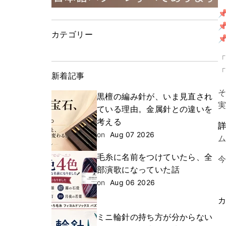


カテゴリー

新着記事
黒檀の編み針が、いま見直され
ている理由。金属針との違いを
考える
on
Aug 07 2026
毛糸に名前をつけていたら、全
部演歌になっていた話
on
Aug 06 2026
ミニ輪針の持ち方が分からない