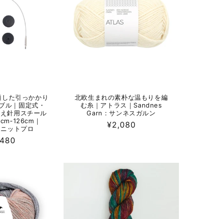
適した引っかかり
北欧生まれの素朴な温もりを編
ブル｜固定式・
む糸｜アトラス｜Sandnes
け替え針用スチール
Garn：サンネスガルン
cm-126cm｜
通
¥2,080
o：ニットプロ
常
,480
価
格