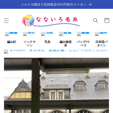
コンテ
メルマガ購読で初回限定500円割引クーポン
ンツに
進む
カ
ー
ト
編み針
ソックヤ
毛糸
編み物道
バッグ/ケ
日本語パ
ーン
具
ース
ターン