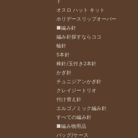
ト
オスロ ハット キット
ホリデースリップオーバー
■編み針
編み針探すならココ
輪針
5本針
棒針/玉付き2本針
かぎ針
チュニジアンかぎ針
クレイジートリオ
付け替え針
エルゴノミック編み針
すべての編み針
■編み物用品
バッグ/ケース