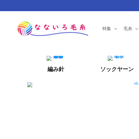
コンテ
ンツに
進む
特集
毛糸
編み針
ソックヤーン