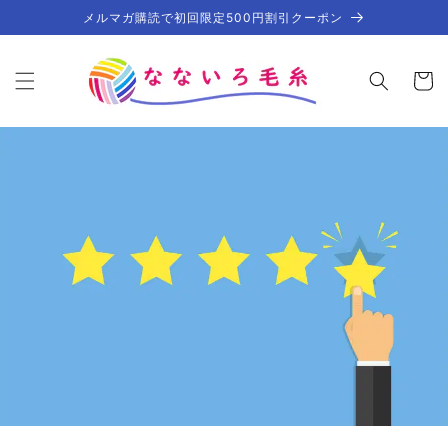
コンテ
メルマガ購読で初回限定500円割引クーポン
ンツに
進む
カ
ー
ト