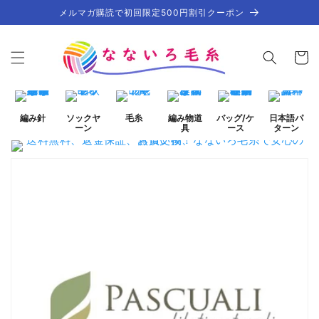
コンテ
メルマガ購読で初回限定500円割引クーポン
ンツに
進む
カ
ー
ト
編み針
ソックヤ
毛糸
編み物道
バッグ/ケ
日本語パ
ーン
具
ース
ターン