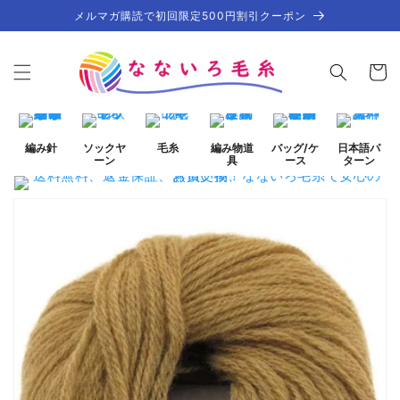
コンテ
メルマガ購読で初回限定500円割引クーポン
ンツに
進む
カ
ー
ト
編み針
ソックヤ
毛糸
編み物道
バッグ/ケ
日本語パ
ーン
具
ース
ターン