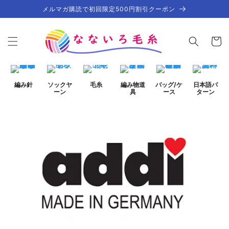
コンテ
メルマガ購読で初回限定500円割引クーポン
ンツに
進む
カ
ー
ト
編み針
ソックヤ
毛糸
編み物道
バッグ/ケ
日本語パ
ーン
具
ース
ターン