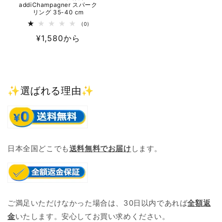
addiChampagner スパーク
リング 35-40 cm
0
(0)
レ
通
¥1,580から
ビ
ュ
常
ー
数
価
の
格
合
計
✨選ばれる理由✨
日本全国どこでも
送料無料でお届け
します。
ご満足いただけなかった場合は、30日以内であれば
全額返
金
いたします。安心してお買い求めください。