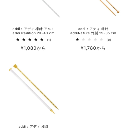
addi：アディ 棒針 アルミ
addi：アディ 棒針
addiTradition 20-40 cm
addiNature 竹製 25-35 cm
1
0
(1)
(0)
レ
レ
通
¥1,080から
通
¥1,780から
ビ
ビ
ュ
ュ
常
常
ー
ー
数
数
価
価
の
の
格
合
格
合
計
計
addi：アディ 棒針