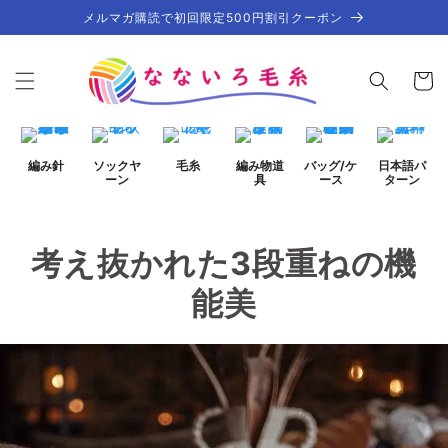
コンテ
メルマガ購読で初回限定500円割引クーポン
ンツに
進む
カ
ー
ト
編み針
ソックヤ
毛糸
編み物道
バッグ/ケ
日本語パ
ーン
具
ース
ターン
考え抜かれた3段重ねの機
能美