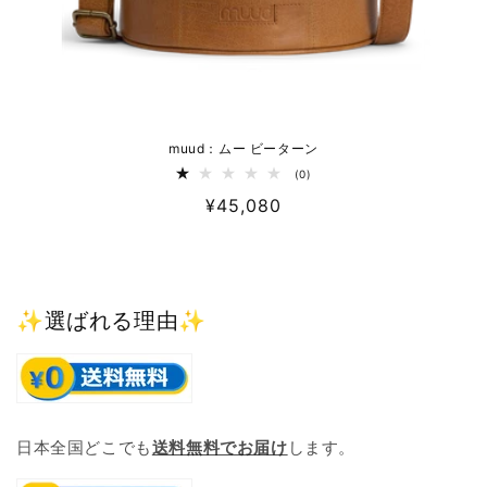
muud：ムー ビーターン
0
(0)
レ
通
¥45,080
ビ
ュ
常
ー
数
価
の
格
合
計
✨選ばれる理由✨
日本全国どこでも
送料無料でお届け
します。