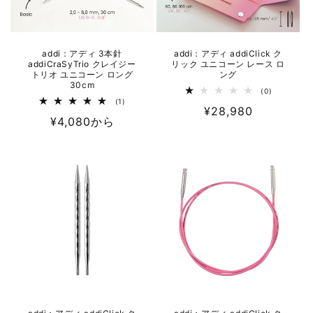
addi：アディ 3本針
addi：アディ addiClick ク
addiCraSyTrio クレイジー
リック ユニコーン レース ロ
トリオ ユニコーン ロング
ング
30cm
0
(0)
レ
1
(1)
通
¥28,980
ビ
レ
通
¥4,080から
ュ
ビ
常
ー
ュ
常
数
ー
価
の
数
価
格
合
の
計
格
合
計