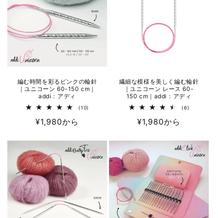
編む時間を彩るピンクの輪針
繊細な模様を美しく編む輪針
｜ユニコーン 60-150 cm｜
｜ユニコーン レース 60-
addi：アディ
150 cm｜addi：アディ
10
6
(10)
(6)
レ
レ
通
¥1,980から
通
¥1,980から
ビ
ビ
ュ
ュ
常
常
ー
ー
数
数
価
価
の
の
格
合
格
合
計
計