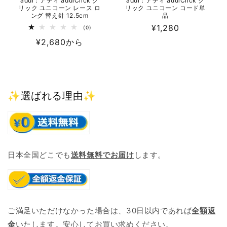
addi：アディ addiClick ク
addi：アディ addiClick ク
リック ユニコーン レース ロ
リック ユニコーン コード単
ング 替え針 12.5cm
品
通
¥1,280
0
(0)
レ
常
通
¥2,680から
ビ
ュ
価
常
ー
数
格
価
の
格
合
計
✨選ばれる理由✨
日本全国どこでも
送料無料でお届け
します。
ご満足いただけなかった場合は、30日以内であれば
全額返
金
いたします。安心してお買い求めください。