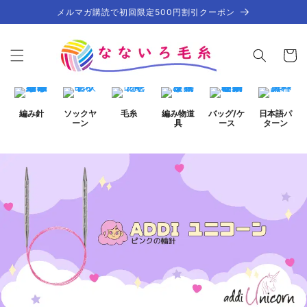
コンテ
メルマガ購読で初回限定500円割引クーポン
ンツに
進む
カ
ー
ト
編み針
ソックヤ
毛糸
編み物道
バッグ/ケ
日本語パ
ーン
具
ース
ターン