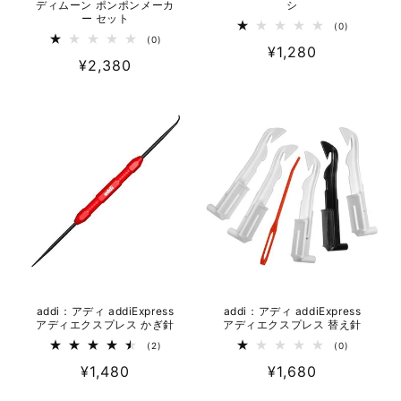
ディムーン ポンポンメーカ
シ
ー セット
0
(0)
レ
0
(0)
通
¥1,280
ビ
レ
通
¥2,380
ュ
ビ
常
ー
ュ
常
数
ー
価
の
数
価
格
合
の
計
格
合
計
addi：アディ addiExpress
addi：アディ addiExpress
アディエクスプレス かぎ針
アディエクスプレス 替え針
2
0
(2)
(0)
レ
レ
通
¥1,480
通
¥1,680
ビ
ビ
ュ
ュ
常
常
ー
ー