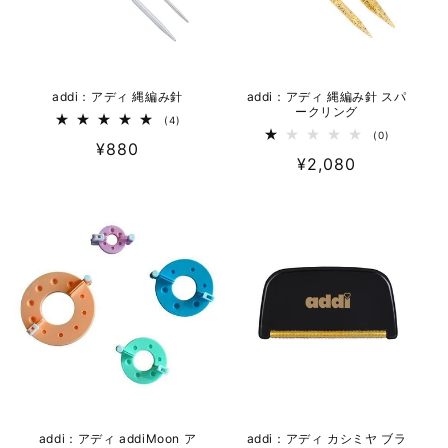
addi：アディ 縄編み針
addi：アディ 縄編み針 スパ
ークリング
4
(4)
レ
0
(0)
通
¥880
ビ
レ
通
¥2,080
ュ
ビ
常
ー
ュ
常
数
ー
価
の
数
価
格
合
の
計
格
合
計
addi：アディ addiMoon ア
addi：アディ カシミヤ ブラ