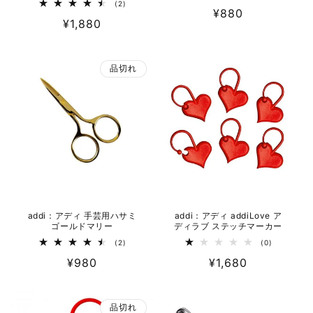
レ
2
(2)
通
¥880
ビ
レ
通
¥1,880
ュ
ビ
常
ー
ュ
常
数
ー
価
の
数
価
格
合
の
品切れ
計
格
合
計
addi：アディ 手芸用ハサミ
addi：アディ addiLove ア
ゴールドマリー
ディラブ ステッチマーカー
2
0
(2)
(0)
レ
レ
通
¥980
通
¥1,680
ビ
ビ
ュ
ュ
常
常
ー
ー
数
数
価
価
の
の
品切れ
合
合