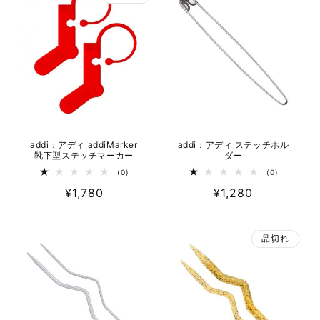
格
格
計
計
addi：アディ addiMarker
addi：アディ ステッチホル
靴下型ステッチマーカー
ダー
0
0
(0)
(0)
レ
レ
通
¥1,780
通
¥1,280
ビ
ビ
ュ
ュ
常
常
ー
ー
数
数
価
価
の
の
品切れ
格
合
格
合
計
計