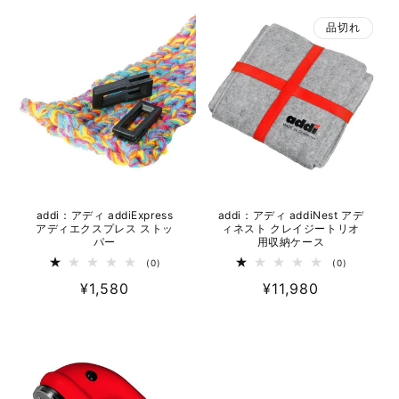
数
数
価
価
の
の
品切れ
格
合
格
合
計
計
addi：アディ addiExpress
addi：アディ addiNest アデ
アディエクスプレス ストッ
ィネスト クレイジートリオ
パー
用収納ケース
0
0
(0)
(0)
レ
レ
通
¥1,580
通
¥11,980
ビ
ビ
ュ
ュ
常
常
ー
ー
数
数
価
価
の
の
格
合
格
合
計
計