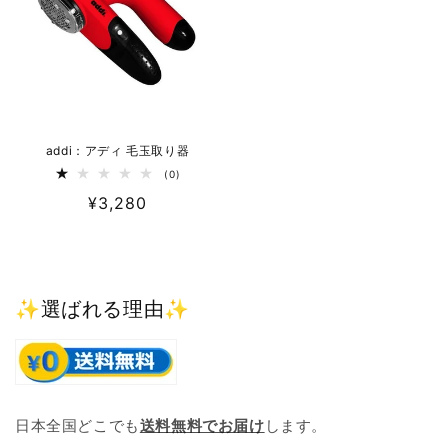
addi：アディ 毛玉取り器
0
(0)
レ
通
¥3,280
ビ
ュ
常
ー
数
価
の
格
合
計
✨選ばれる理由✨
日本全国どこでも
送料無料でお届け
します。