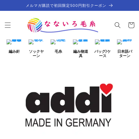
コンテ
メルマガ購読で初回限定500円割引クーポン
ンツに
進む
カ
ー
ト
編み針
ソックヤ
毛糸
編み物道
バッグ/ケ
日本語パ
ーン
具
ース
ターン