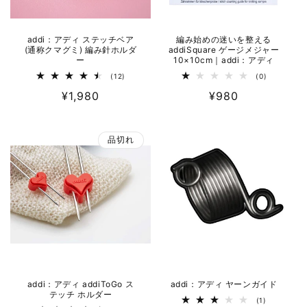
addi：アディ ステッチベア
編み始めの迷いを整える
(通称クマグミ) 編み針ホルダ
addiSquare ゲージメジャー
ー
10×10cm｜addi：アディ
12
0
(12)
(0)
レ
レ
通
¥1,980
通
¥980
ビ
ビ
ュ
ュ
常
常
ー
ー
数
数
価
価
の
の
品切れ
格
合
格
合
計
計
addi：アディ addiToGo ス
addi：アディ ヤーンガイド
テッチ ホルダー
1
(1)